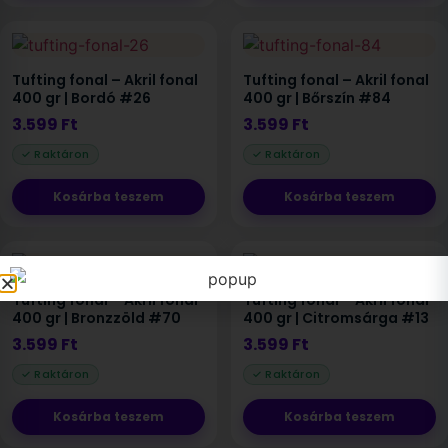
Tufting fonal – Akril fonal
Tufting fonal – Akril fonal
400 gr | Bordó #26
400 gr | Bőrszín #84
3.599
Ft
3.599
Ft
Kosárba teszem
Kosárba teszem
Tufting fonal – Akril fonal
Tufting fonal – Akril fonal
400 gr | Bronzzöld #70
400 gr | Citromsárga #13
3.599
Ft
3.599
Ft
Kosárba teszem
Kosárba teszem