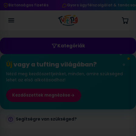
Biztonságos fizetés
Gyors ügyfélszolgálat & tanácsad
Kategóriák
Új
vagy a tufting világában?
Nézd meg kezdőszettjeinket, minden, amire szükséged
lehet az első alkotásodhoz!
Kezdőszettek megnézése
Segítségre van szükséged?