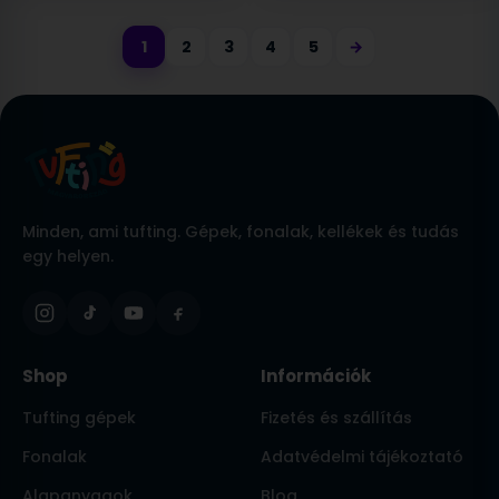
1
2
3
4
5
→
Minden, ami tufting. Gépek, fonalak, kellékek és tudás
egy helyen.
Shop
Információk
Tufting gépek
Fizetés és szállítás
Fonalak
Adatvédelmi tájékoztató
Alapanyagok
Blog