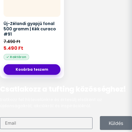
Új-Zélandi gyapjú fonal
500 gramm | Kék curaco
#91
7.490
Ft
5.490
Ft
Kosárba teszem
Csatlakozz a tufting közösséghez!
Iratkozz fel hírlevelünkre és értesülj elsőként az
újdonságokról, akciókról és inspirációkról.
Küldés