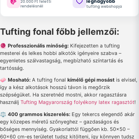
legnagyobb
20.000 Ft feletti
rendelésnél
tufting webshopja
Tufting fonal főbb jellemzői:
🧶
Professzionális minőség:
Kifejezetten a tufting
mesterei és lelkes hobbi alkotók igényeire szabva –
egyenletes szálvastagság, megbízható színtartás és
tartósság.
🧼
Mosható:
A tufting fonal
kímélő gépi mosást
is elvisel,
így a kész alkotások hosszú távon is megőrzik
szépségüket. Ha szeretnéd mostni, akkor ragasztásra
használj
Tufting Magyarország folyékony latex ragasztót
!
⚖️
400 grammos kiszerelés:
Egy tekercs elegendő akár
egy közepes méretű szőnyeghez – gazdaságos és
bőséges mennyiség. Gyakorlattól függően kb. 50×50 –
60×60 cm-es területet tudsz kitölteni, így könnyen tudsz