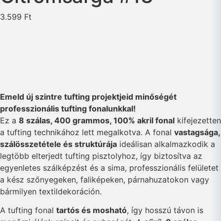
3.599
Ft
Emeld új szintre tufting projektjeid minőségét
professzionális tufting fonalunkkal!
Ez a
8 szálas, 400 grammos, 100% akril fonal
kifejezetten
a tufting technikához lett megalkotva. A fonal
vastagsága,
szálösszetétele és struktúrája
ideálisan alkalmazkodik a
legtöbb elterjedt tufting pisztolyhoz, így biztosítva az
egyenletes szálképzést és a sima, professzionális felületet
a kész szőnyegeken, faliképeken, párnahuzatokon vagy
bármilyen textildekoráción.
A tufting fonal
tartós és mosható
, így hosszú távon is