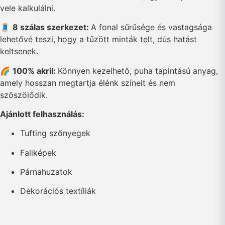
vele kalkulálni.
🧵
8 szálas szerkezet:
A fonal sűrűsége és vastagsága
lehetővé teszi, hogy a tűzött minták telt, dús hatást
keltsenek.
🌈
100% akril:
Könnyen kezelhető, puha tapintású anyag,
amely hosszan megtartja élénk színeit és nem
szöszölődik.
Ajánlott felhasználás:
Tufting szőnyegek
Faliképek
Párnahuzatok
Dekorációs textíliák