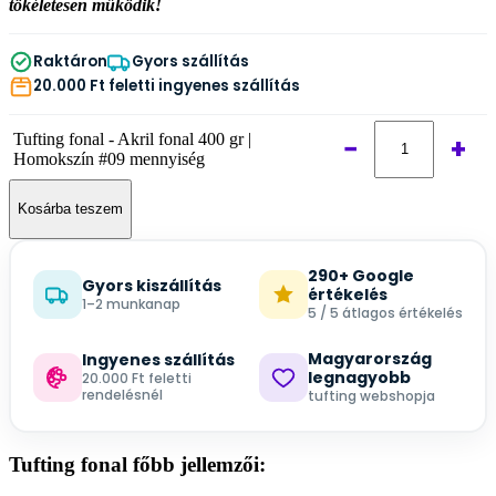
tökéletesen működik!
Raktáron
Gyors szállítás
20.000 Ft feletti ingyenes szállítás
Tufting fonal - Akril fonal 400 gr |
−
+
Homokszín #09 mennyiség
Kosárba teszem
290+ Google
Gyors kiszállítás
értékelés
1–2 munkanap
5 / 5 átlagos értékelés
Magyarország
Ingyenes szállítás
legnagyobb
20.000 Ft feletti
rendelésnél
tufting webshopja
Tufting fonal főbb jellemzői: