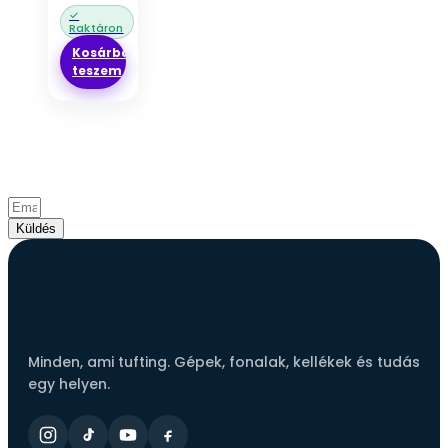
#20
Kosárba
teszem
Csatlakozz a tufting közösséghez!
Iratkozz fel hírlevelünkre és értesülj elsőként az
újdonságokról, akciókról és inspirációkról.
Küldés
Minden, ami tufting. Gépek, fonalak, kellékek és tudás
egy helyen.