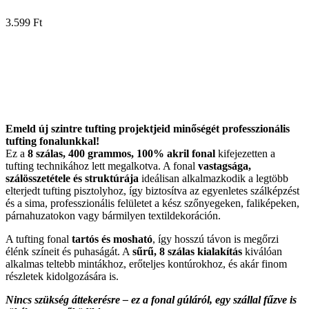
3.599
Ft
Emeld új szintre tufting projektjeid minőségét professzionális
tufting fonalunkkal!
Ez a
8 szálas, 400 grammos, 100% akril fonal
kifejezetten a
tufting technikához lett megalkotva. A fonal
vastagsága,
szálösszetétele és struktúrája
ideálisan alkalmazkodik a legtöbb
elterjedt tufting pisztolyhoz, így biztosítva az egyenletes szálképzést
és a sima, professzionális felületet a kész szőnyegeken, faliképeken,
párnahuzatokon vagy bármilyen textildekoráción.
A tufting fonal
tartós és mosható
, így hosszú távon is megőrzi
élénk színeit és puhaságát. A
sűrű, 8 szálas kialakítás
kiválóan
alkalmas teltebb mintákhoz, erőteljes kontúrokhoz, és akár finom
részletek kidolgozására is.
Nincs szükség áttekerésre – ez a fonal gúláról, egy szállal fűzve is