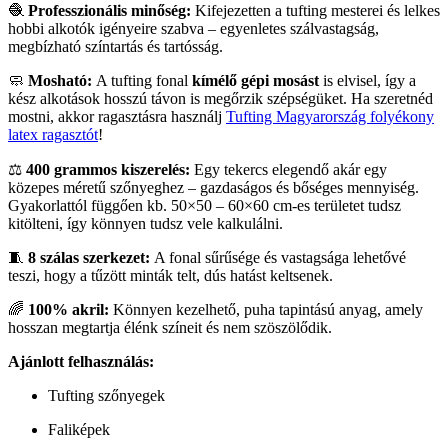
🧶
Professzionális minőség:
Kifejezetten a tufting mesterei és lelkes
hobbi alkotók igényeire szabva – egyenletes szálvastagság,
megbízható színtartás és tartósság.
🧼
Mosható:
A tufting fonal
kímélő gépi mosást
is elvisel, így a
kész alkotások hosszú távon is megőrzik szépségüket. Ha szeretnéd
mostni, akkor ragasztásra használj
Tufting Magyarország folyékony
latex ragasztót
!
⚖️
400 grammos kiszerelés:
Egy tekercs elegendő akár egy
közepes méretű szőnyeghez – gazdaságos és bőséges mennyiség.
Gyakorlattól függően kb. 50×50 – 60×60 cm-es területet tudsz
kitölteni, így könnyen tudsz vele kalkulálni.
🧵
8 szálas szerkezet:
A fonal sűrűsége és vastagsága lehetővé
teszi, hogy a tűzött minták telt, dús hatást keltsenek.
🌈
100% akril:
Könnyen kezelhető, puha tapintású anyag, amely
hosszan megtartja élénk színeit és nem szöszölődik.
Ajánlott felhasználás:
Tufting szőnyegek
Faliképek