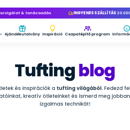
lgálat & tanácsadás
INGYENES SZÁLLÍTÁS
20.000 Ft f
Ajándékutalvány
Inspiráció
Csapatépítő program
Informá
Tufting
blog
tletek és inspirációk a
tufting világából
. Fedezd f
tóinkat, kreatív ötleteinket és ismerd meg jobban
izgalmas technikát!