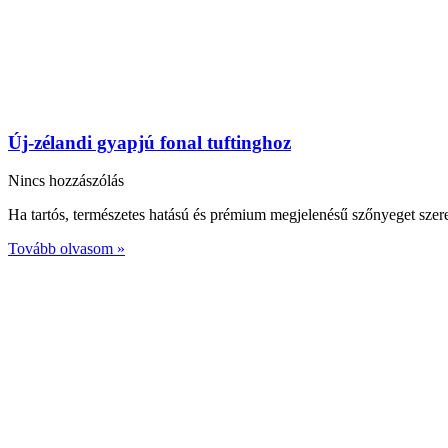
Új-zélandi gyapjú fonal tuftinghoz
Nincs hozzászólás
Ha tartós, természetes hatású és prémium megjelenésű szőnyeget szeret
Tovább olvasom »