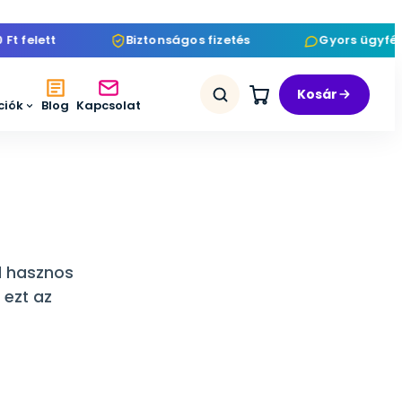
elett
Biztonságos fizetés
Gyors ügyfélszo
Kosár
ciók
Blog
Kapcsolat
el hasznos
 ezt az