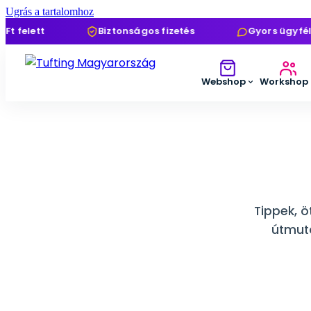
Ugrás a tartalomhoz
elett
Biztonságos fizetés
Gyors ügyfélszo
Webshop
Workshop
Tippek, ö
útmuta