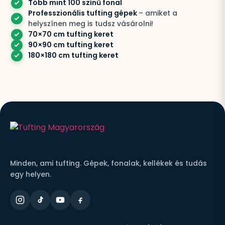
Több mint 100 színű fonal
Professzionális tufting gépek
– amiket a
helyszínen meg is tudsz vásárolni!
70×70 cm tufting keret
90×90 cm tufting keret
180×180 cm tufting keret
Minden, ami tufting. Gépek, fonalak, kellékek és tudás
egy helyen.