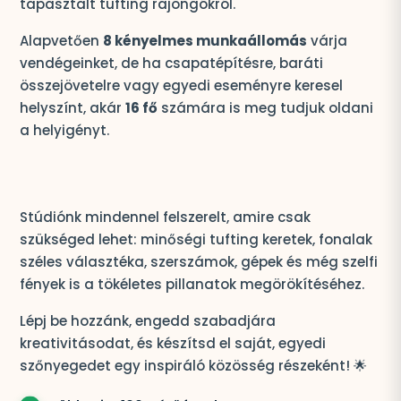
tapasztalt tufting rajongókról.
Alapvetően
8 kényelmes munkaállomás
várja
vendégeinket, de ha csapatépítésre, baráti
összejövetelre vagy egyedi eseményre keresel
helyszínt, akár
16 fő
számára is meg tudjuk oldani
a helyigényt.
Stúdiónk mindennel felszerelt, amire csak
szükséged lehet: minőségi tufting keretek, fonalak
széles választéka, szerszámok, gépek és még szelfi
fények is a tökéletes pillanatok megörökítéséhez.
Lépj be hozzánk, engedd szabadjára
kreativitásodat, és készítsd el saját, egyedi
szőnyegedet egy inspiráló közösség részeként! 🌟