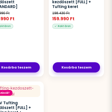
dőszett
kezdőszett [FULL] +
ANDARD]
Tufting keret
.990
Ft
198.430
Ft
.990
Ft
159.990
Ft
Kosárba teszem
Kosárba teszem
Akció!
V Tufting
dőszett [FULL] +