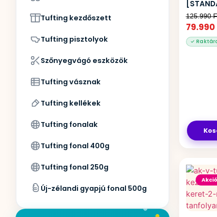
[STAND
125.990
F
Tufting kezdőszett
79.990
Tufting pisztolyok
Szőnyegvágó eszközök
Tufting vásznak
Tufting kellékek
Tufting fonalak
Kos
Tufting fonal 400g
Tufting fonal 250g
Akció
Új-zélandi gyapjú fonal 500g