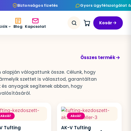
Biztonságos fizetés
Gyors ügyfélszolgálat & 
Kosár
ciók
Blog
Kapcsolat
Összes termék
m alapján válogattunk össze. Célunk, hogy
rmelyik szettet is választod, garantáltan
ök és anyagok segítenek abban, hogy
valósításáról.
Akció!
Akció!
V Tufting
AK-V Tufting