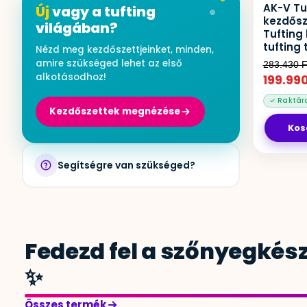
AK-V Tu
Új
vagy a tufting
kezdősz
világában?
Tufting
tufting
Nézd meg kezdőszettjeinket, minden,
amire szükséged lehet az első
283.430
F
alkotásodhoz!
199.99
Kezdőszettek megnézése
Kos
Segítségre van szükséged?
Fedezd fel a szőnyegkész
✨
Összes termék