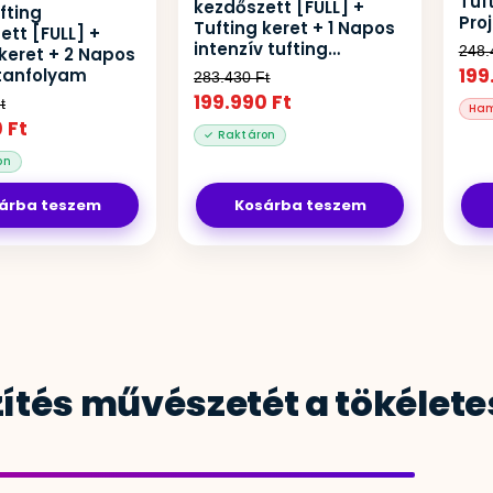
Tuf
kezdőszett [FULL] +
fting
Pro
Tufting keret + 1 Napos
ett [FULL] +
intenzív tufting
248
 keret + 2 Napos
workshop
199
 tanfolyam
283.430
Ft
199.990
Ft
t
0
Ft
árba teszem
Kosárba teszem
ítés művészetét a tökéletes