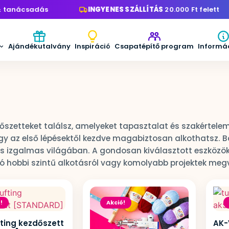
tanácsadás
INGYENES SZÁLLÍTÁS
20.000 Ft felett
Ajándékutalvány
Inspiráció
Csapatépítő program
Informá
őszetteket találsz, amelyeket tapasztalat és szakértele
y az első lépésektől kezdve magabiztosan alkothatsz. Bá
tés izgalmas világában. A gondosan kiválasztott eszköz
zó hobbi szintű alkotásról vagy komolyabb projektek meg
!
Akció!
fting kezdőszett
AK-