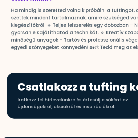
Ha mindig is szeretted volna kipróbálni a tuftingot
szettek mindent tartalmaznak, amire szükséged van 
kiegészítőkről. 🔹 Teljes felszerelés egy dobozban –
gyorsan elsajátíthatod a technikát. 🔹 Kreatív sza
minőségű anyagok – Tartós és professzionális véger
egyedi szőnyegeket könnyedén! 🏡🎨 Tedd meg az első
Csatlakozz a tufting 
Iratkozz fel hírlevelünkre és értesülj elsőként az
újdonságokról, akciókról és inspirációkról.