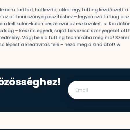
, de nem tudtad, hol kezdd, akkor egy tufting kezdőszett 
az otthoni szőnyegkészítéshez – legyen szó tufting pisz
 Nem kell külön-külön beszerezni az eszközöket. 🔹 Kezdőkn
badság – Készíts egyedi, saját tervezésű szőnyegeket ot
edmény. Vágj bele a tufting technikába még ma! Szerezz 
 lépést a kreativitás felé – nézd meg a kínálatot! 🔥
közösséghez!