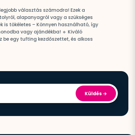
a legjobb választás számodra! Ezek a
tolyról, alapanyagról vagy a szükséges
ek is tökéletes – Könnyen használható, így
thonodba vagy ajándékba! 🔹 Kiváló
be egy tufting kezdőszettet, és alkoss
Küldés