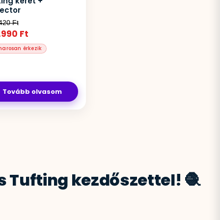
ting keret +
jector
.420
Ft
.990
Ft
Tovább olvasom
 Tufting kezdőszettel! 🧶