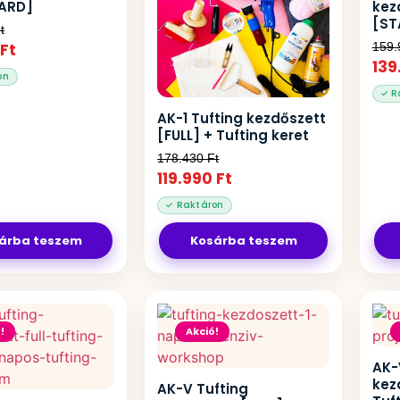
ARD]
kez
[ST
t
Ft
159
139
AK-1 Tufting kezdőszett
[FULL] + Tufting keret
178.430
Ft
119.990
Ft
árba teszem
Kosárba teszem
!
Akció!
AK-
kez
AK-V Tufting