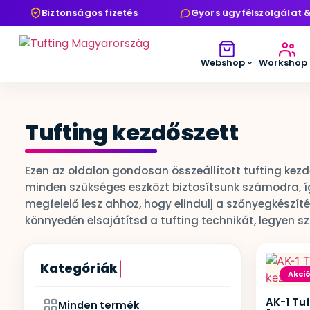
Biztonságos fizetés
Gyors ügyfélszolgálat & 
Webshop
Workshop
Tufting kezdőszett
Ezen az oldalon gondosan összeállított tufting kezd
minden szükséges eszközt biztosítsunk számodra, íg
megfelelő lesz ahhoz, hogy elindulj a szőnyegkészí
könnyedén elsajátítsd a tufting technikát, legyen s
Kategóriák
Akció
AK-1 Tu
Minden termék