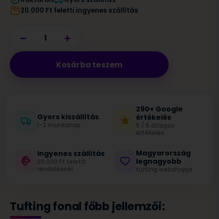
20.000 Ft feletti ingyenes szállítás
−
+
Kosárba teszem
290+ Google
Gyors kiszállítás
értékelés
1–2 munkanap
5 / 5 átlagos
értékelés
Magyarország
Ingyenes szállítás
legnagyobb
20.000 Ft feletti
rendelésnél
tufting webshopja
Tufting fonal főbb jellemzői: