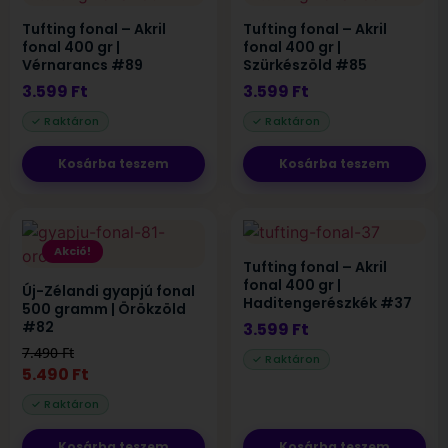
Tufting fonal – Akril
Tufting fonal – Akril
fonal 400 gr |
fonal 400 gr |
Vérnarancs #89
Szürkészöld #85
3.599
Ft
3.599
Ft
Kosárba teszem
Kosárba teszem
Akció!
Tufting fonal – Akril
fonal 400 gr |
Új-Zélandi gyapjú fonal
Haditengerészkék #37
500 gramm | Örökzöld
#82
3.599
Ft
7.490
Ft
5.490
Ft
Kosárba teszem
Kosárba teszem