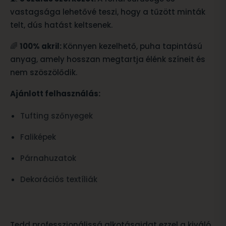
vastagsága lehetővé teszi, hogy a tűzött minták
telt, dús hatást keltsenek.
🌈
100% akril:
Könnyen kezelhető, puha tapintású
anyag, amely hosszan megtartja élénk színeit és
nem szöszölődik.
Ajánlott felhasználás:
Tufting szőnyegek
Faliképek
Párnahuzatok
Dekorációs textíliák
Tedd professzionálissá alkotásaidat ezzel a kiváló