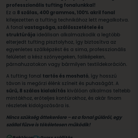
professzionális tufting fonalunkkal!
Ez a
8 szálas, 400 grammos, 100% akril fonal
kifejezetten a tufting technikához lett megalkotva.
A fonal
vastagsága, szálösszetétele és
struktúrája
ideálisan alkalmazkodik a legtöbb
elterjedt tufting pisztolyhoz, így biztosítva az
egyenletes szálképzést és a sima, professzionális
felületet a kész szőnyegeken, faliképeken,
párnahuzatokon vagy bármilyen textildekoráción.
A tufting fonal
tartós és mosható
, így hosszú
távon is megőrzi élénk színeit és puhaságát. A
sűrű, 8 szálas kialakítás
kiválóan alkalmas teltebb
mintákhoz, erőteljes kontúrokhoz, és akár finom
részletek kidolgozására is.
Nincs szükség áttekerésre – ez a fonal gúláról, egy
szállal fűzve is tökéletesen működik!
Raktáron
Gyors szállítás