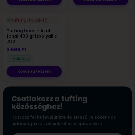
Tufting fonal – Akril
fonal 400 gr | Ibolyalila
#12
3.599
Ft
Kosárba teszem
Csatlakozz a tufting
közösséghez!
Iratkozz fel hírlevelünkre és értesülj elsőként az
újdonságokról, akciókról és inspirációkról.