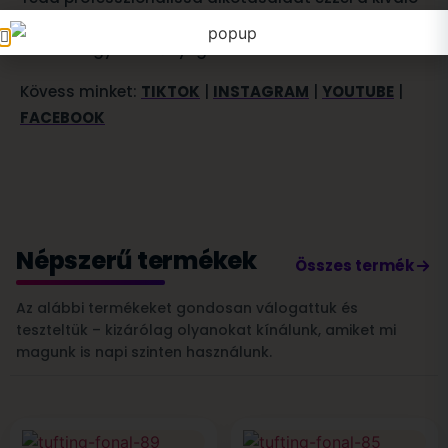
minőségű tufting fonallal – a tökéletes alapanyag
minden egyedi szőnyeghez!
Kövess minket:
TIKTOK
|
INSTAGRAM
|
YOUTUBE
|
FACEBOOK
Népszerű termékek
Összes termék
Az alábbi termékeket gondosan válogattuk és
teszteltük – kizárólag olyanokat kínálunk, amiket mi
magunk is napi szinten használunk.