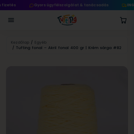
zetés
Gyors ügyfélszolgálat & tanácsadás
INGYE
Kezdőlap
/
Egyéb
/ Tufting fonal – Akril fonal 400 gr | Krém sárga #82