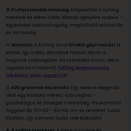
🧶
Professzionális minőség:
Kifejezetten a tufting
mesterei és lelkes hobbi alkotók igényeire szabva –
egyenletes szálvastagság, megbízható színtartás
és tartósság.
🧼
Mosható:
A tufting fonal
kímélő gépi mosást
is
elvisel, így a kész alkotások hosszú távon is
megőrzik szépségüket. Ha szeretnéd mosni, akkor
ragasztásra használj
Tufting Magyarország
folyékony latex ragasztót
!
⚖️
400 grammos kiszerelés:
Egy tekercs elegendő
akár egy közepes méretű szőnyeghez –
gazdaságos és bőséges mennyiség. Gyakorlattól
függően kb. 50×50 – 60×60 cm-es területet tudsz
kitölteni, így könnyen tudsz vele kalkulálni.
🧵
8 szálas szerkezet:
A fonal sűrűsége és