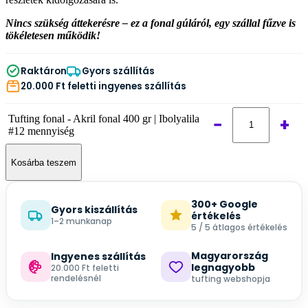
Nincs szükség áttekerésre – ez a fonal gúláról, egy szállal fűzve is
tökéletesen működik!
Raktáron
Gyors szállítás
20.000 Ft feletti ingyenes szállítás
Tufting fonal - Akril fonal 400 gr | Ibolyalila
−
+
#12 mennyiség
Kosárba teszem
300+ Google
Gyors kiszállítás
értékelés
1–2 munkanap
5 / 5 átlagos értékelés
Magyarország
Ingyenes szállítás
legnagyobb
20.000 Ft feletti
rendelésnél
tufting webshopja