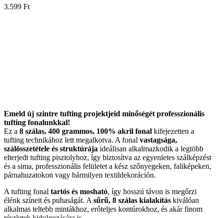
3.599
Ft
Emeld új szintre tufting projektjeid minőségét professzionális
tufting fonalunkkal!
Ez a
8 szálas, 400 grammos, 100% akril fonal
kifejezetten a
tufting technikához lett megalkotva. A fonal
vastagsága,
szálösszetétele és struktúrája
ideálisan alkalmazkodik a legtöbb
elterjedt tufting pisztolyhoz, így biztosítva az egyenletes szálképzést
és a sima, professzionális felületet a kész szőnyegeken, faliképeken,
párnahuzatokon vagy bármilyen textildekoráción.
A tufting fonal
tartós és mosható
, így hosszú távon is megőrzi
élénk színeit és puhaságát. A
sűrű, 8 szálas kialakítás
kiválóan
alkalmas teltebb mintákhoz, erőteljes kontúrokhoz, és akár finom
részletek kidolgozására is.