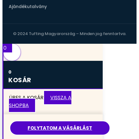
Ajándékutalvány
© 2024 Tufting Magyarország – Minden jog fenntartva.
0
0
KOSÁR
ÜRES A KOSÁR
VISSZA A
SHOPBA
FOLYTATOM A VÁSÁRLÁST