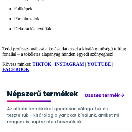
Faliképek
Párnahuzatok
Dekorációs textíliák
Tedd professzionálissá alkotásaidat ezzel a kiváló minőségű tufting
fonallal – a tökéletes alapanyag minden egyedi szőnyeghez!
Kövess minket:
TIKTOK
|
INSTAGRAM
|
YOUTUBE
|
FACEBOOK
Népszerű termékek
Összes termék
Az alábbi termékeket gondosan válogattuk és
teszteltük – kizárólag olyanokat kínálunk, amiket mi
magunk is napi szinten használunk.