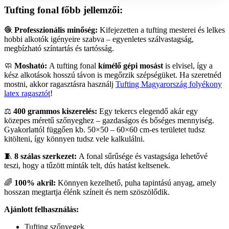
Tufting fonal főbb jellemzői:
🧶
Professzionális minőség:
Kifejezetten a tufting mesterei és lelkes
hobbi alkotók igényeire szabva – egyenletes szálvastagság,
megbízható színtartás és tartósság.
🧼
Mosható:
A tufting fonal
kímélő gépi mosást
is elvisel, így a
kész alkotások hosszú távon is megőrzik szépségüket. Ha szeretnéd
mostni, akkor ragasztásra használj
Tufting Magyarország folyékony
latex ragasztót
!
⚖️
400 grammos kiszerelés:
Egy tekercs elegendő akár egy
közepes méretű szőnyeghez – gazdaságos és bőséges mennyiség.
Gyakorlattól függően kb. 50×50 – 60×60 cm-es területet tudsz
kitölteni, így könnyen tudsz vele kalkulálni.
🧵
8 szálas szerkezet:
A fonal sűrűsége és vastagsága lehetővé
teszi, hogy a tűzött minták telt, dús hatást keltsenek.
🌈
100% akril:
Könnyen kezelhető, puha tapintású anyag, amely
hosszan megtartja élénk színeit és nem szöszölődik.
Ajánlott felhasználás:
Tufting szőnyegek