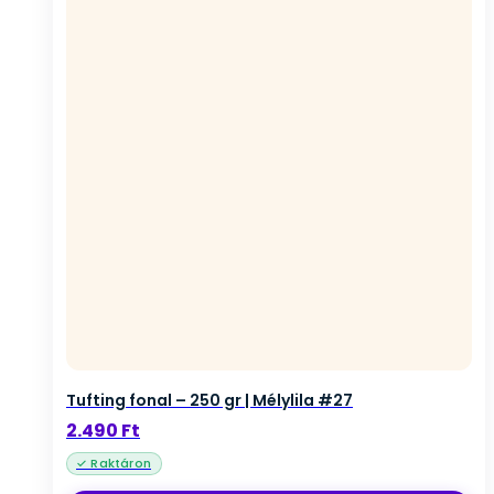
Tufting fonal – 250 gr | Mélylila #27
2.490
Ft