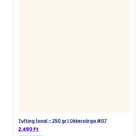
Tufting fonal – 250 gr | Okkersárga #07
2.490
Ft