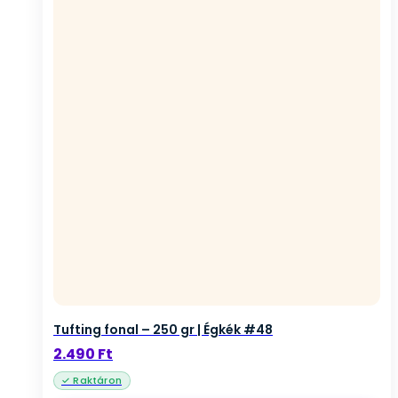
Tufting fonal – 250 gr | Égkék #48
2.490
Ft