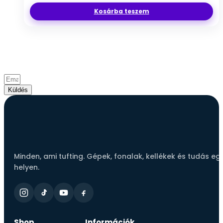
Kosárba teszem
Csatlakozz a tufting közösséghez!
Iratkozz fel hírlevelünkre és értesülj elsőként az
újdonságokról, akciókról és inspirációkról.
Küldés
Minden, ami tufting. Gépek, fonalak, kellékek és tudás eg
helyen.
Shop
Információk