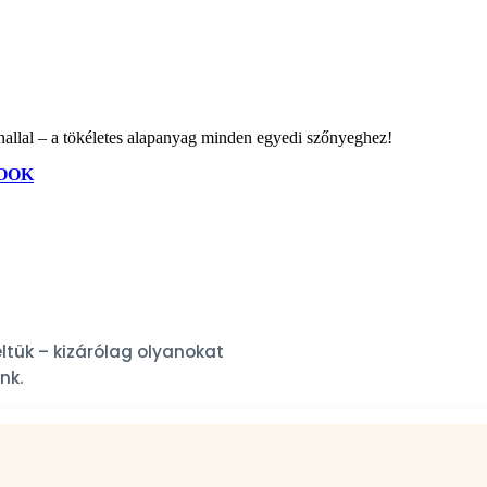
onallal – a tökéletes alapanyag minden egyedi szőnyeghez!
OOK
ltük – kizárólag olyanokat
nk.