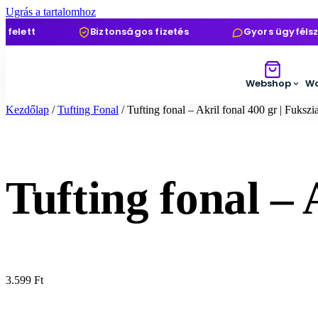
Ugrás a tartalomhoz
ett
Biztonságos fizetés
Gyors ügyfélszolg
Webshop
Wo
Kezdőlap
/
Tufting Fonal
/ Tufting fonal – Akril fonal 400 gr | Fukszi
Tufting fonal – 
3.599
Ft