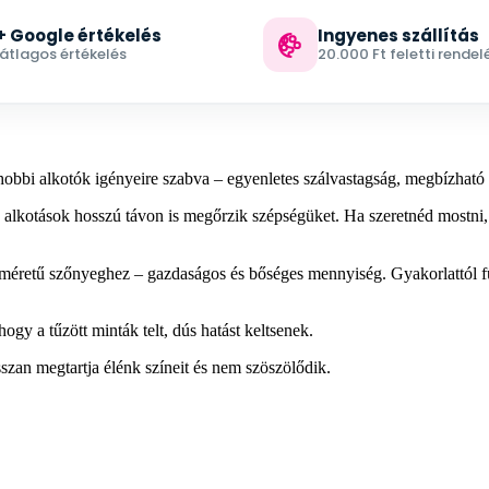
+ Google értékelés
Ingyenes szállítás
 átlagos értékelés
20.000 Ft feletti rendel
 hobbi alkotók igényeire szabva – egyenletes szálvastagság, megbízható s
sz alkotások hosszú távon is megőrzik szépségüket. Ha szeretnéd mostni,
méretű szőnyeghez – gazdaságos és bőséges mennyiség. Gyakorlattól füg
ogy a tűzött minták telt, dús hatást keltsenek.
zan megtartja élénk színeit és nem szöszölődik.