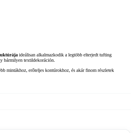
truktúrája
ideálisan alkalmazkodik a legtöbb elterjedt tufting
gy bármilyen textildekoráción.
ebb mintákhoz, erőteljes kontúrokhoz, és akár finom részletek