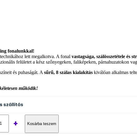
ting fonalunkkal!
g technikához lett megalkotva. A fonal
vastagsága, szálösszetétele és s
sszionális felületet a kész szőnyegeken, faliképeken, párnahuzatokon va
színeit és puhaságát. A
sűrű, 8 szálas kialakítás
kiválóan alkalmas telt
tökéletesen működik!
s szállítás
+
Kosárba teszem