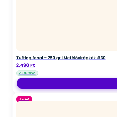
Tufting fonal – 250 gr | Metélővirágkék #30
2.490
Ft
Akció!