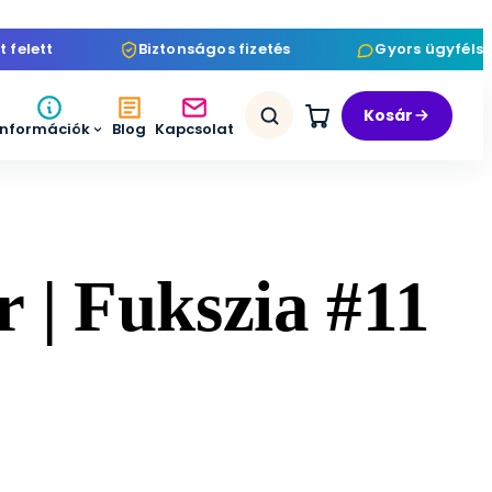
ett
Biztonságos fizetés
Gyors ügyfélszolg
Kosár
Információk
Blog
Kapcsolat
r | Fukszia #11