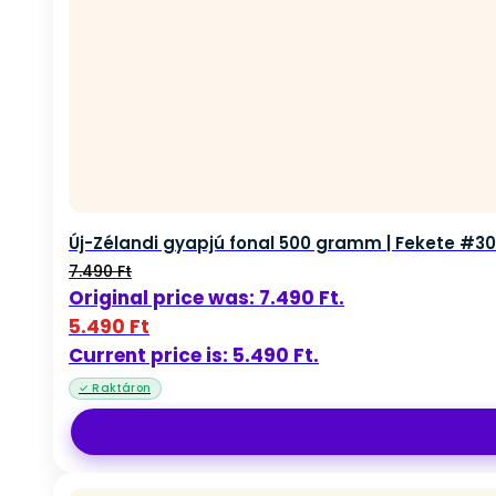
Új-Zélandi gyapjú fonal 500 gramm | Fekete #30
7.490
Ft
Original price was: 7.490 Ft.
5.490
Ft
Current price is: 5.490 Ft.