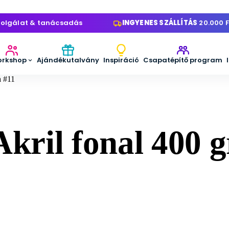
álat & tanácsadás
INGYENES SZÁLLÍTÁS
20.000 Ft fel
rkshop
Ajándékutalvány
Inspiráció
Csapatépítő program
a #11
Akril fonal 400 g