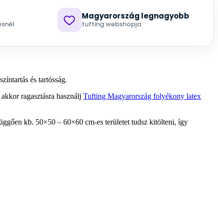
Magyarország legnagyobb
ésnél
tufting webshopja
zíntartás és tartósság.
 akkor ragasztásra használj
Tufting Magyarország folyékony latex
gően kb. 50×50 – 60×60 cm-es területet tudsz kitölteni, így