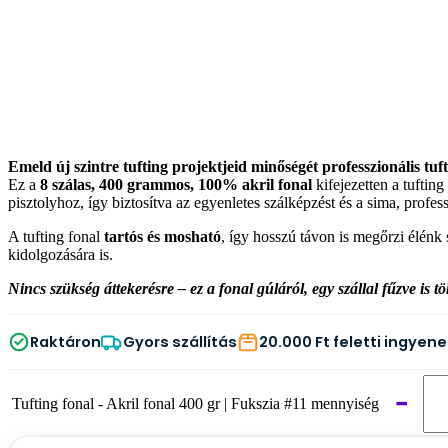
Emeld új szintre tufting projektjeid minőségét professzionális tuf
Ez a
8 szálas, 400 grammos, 100% akril fonal
kifejezetten a tuftin
pisztolyhoz, így biztosítva az egyenletes szálképzést és a sima, profe
A tufting fonal
tartós és mosható
, így hosszú távon is megőrzi élénk 
kidolgozására is.
Nincs szükség áttekerésre – ez a fonal gúláról, egy szállal fűzve is 
Raktáron
Gyors szállítás
20.000 Ft feletti ingyene
−
Tufting fonal - Akril fonal 400 gr | Fukszia #11 mennyiség