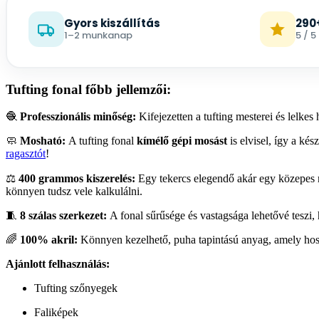
Gyors kiszállítás
290
1–2 munkanap
5 / 5
Tufting fonal főbb jellemzői:
🧶
Professzionális minőség:
Kifejezetten a tufting mesterei és lelkes
🧼
Mosható:
A tufting fonal
kímélő gépi mosást
is elvisel, így a ké
ragasztót
!
⚖️
400 grammos kiszerelés:
Egy tekercs elegendő akár egy közepes 
könnyen tudsz vele kalkulálni.
🧵
8 szálas szerkezet:
A fonal sűrűsége és vastagsága lehetővé teszi, h
🌈
100% akril:
Könnyen kezelhető, puha tapintású anyag, amely hoss
Ajánlott felhasználás:
Tufting szőnyegek
Faliképek