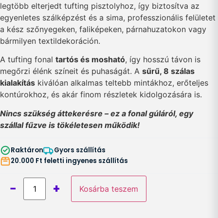
legtöbb elterjedt tufting pisztolyhoz, így biztosítva az
egyenletes szálképzést és a sima, professzionális felületet
a kész szőnyegeken, faliképeken, párnahuzatokon vagy
bármilyen textildekoráción.
A tufting fonal
tartós és mosható
, így hosszú távon is
megőrzi élénk színeit és puhaságát. A
sűrű, 8 szálas
kialakítás
kiválóan alkalmas teltebb mintákhoz, erőteljes
kontúrokhoz, és akár finom részletek kidolgozására is.
Nincs szükség áttekerésre – ez a fonal gúláról, egy
szállal fűzve is tökéletesen működik!
Raktáron
Gyors szállítás
20.000 Ft feletti ingyenes szállítás
−
+
Kosárba teszem