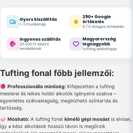
290+ Google
Gyors kiszállítás
értékelés
1–2 munkanap
5 / 5 átlagos értékelés
Magyarország
Ingyenes szállítás
legnagyobb
20.000 Ft feletti
rendelésnél
tufting webshopja
Tufting fonal főbb jellemzői:
🧶
Professzionális minőség:
Kifejezetten a tufting
mesterei és lelkes hobbi alkotók igényeire szabva –
egyenletes szálvastagság, megbízható színtartás és
tartósság.
🧼
Mosható:
A tufting fonal
kímélő gépi mosást
is elvisel,
így a kész alkotások hosszú távon is megőrzik