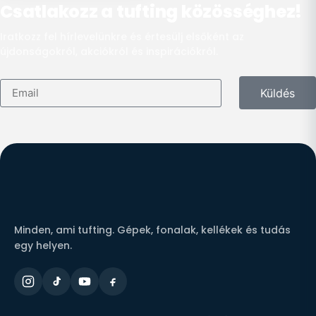
Csatlakozz a tufting közösséghez!
Iratkozz fel hírlevelünkre és értesülj elsőként az
újdonságokról, akciókról és inspirációkról.
Küldés
Minden, ami tufting. Gépek, fonalak, kellékek és tudás
egy helyen.