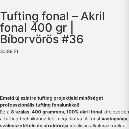
Tufting fonal – Akril
fonal 400 gr |
Bíborvörös #36
3.599
Ft
Emeld új szintre tufting projektjeid minőségét
professzionális tufting fonalunkkal!
Ez a
8 szálas, 400 grammos, 100% akril fonal
kifejezetten
a tufting technikához lett megalkotva. A fonal
vastagsága,
szálösszetétele és struktúrája
ideálisan alkalmazkodik a