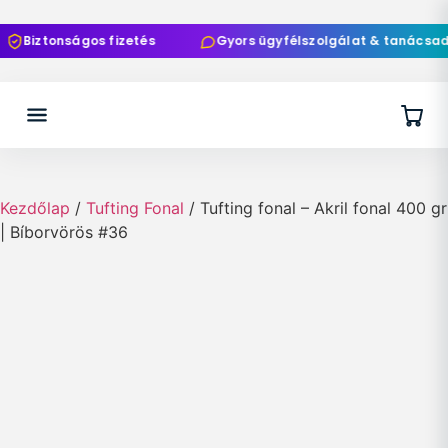
Biztonságos fizetés
Gyors ügyfélszolgálat & tanácsadás
Kezdőlap
/
Tufting Fonal
/ Tufting fonal – Akril fonal 400 gr
| Bíborvörös #36