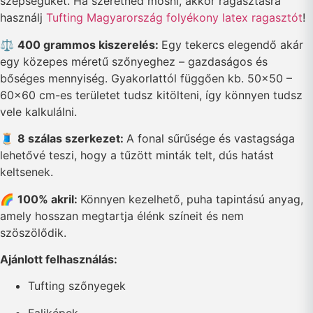
szépségüket. Ha szeretnéd mosni, akkor ragasztásra
használj
Tufting Magyarország folyékony latex ragasztót
!
⚖️
400 grammos kiszerelés:
Egy tekercs elegendő akár
egy közepes méretű szőnyeghez – gazdaságos és
bőséges mennyiség. Gyakorlattól függően kb. 50×50 –
60×60 cm-es területet tudsz kitölteni, így könnyen tudsz
vele kalkulálni.
🧵
8 szálas szerkezet:
A fonal sűrűsége és vastagsága
lehetővé teszi, hogy a tűzött minták telt, dús hatást
keltsenek.
🌈
100% akril:
Könnyen kezelhető, puha tapintású anyag,
amely hosszan megtartja élénk színeit és nem
szöszölődik.
Ajánlott felhasználás:
Tufting szőnyegek
Faliképek