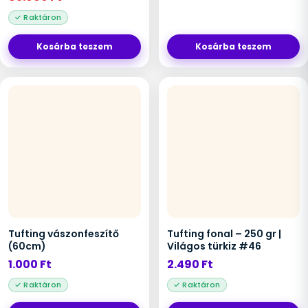
Kosárba teszem
Kosárba teszem
Tufting vászonfeszítő
Tufting fonal – 250 gr |
(60cm)
Világos türkiz #46
1.000
Ft
2.490
Ft