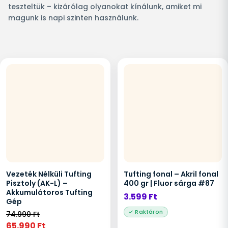
teszteltük – kizárólag olyanokat kínálunk, amiket mi
magunk is napi szinten használunk.
Vezeték Nélküli Tufting
Tufting fonal – Akril fonal
Pisztoly (AK-L) –
400 gr | Fluor sárga #87
Akkumulátoros Tufting
3.599
Ft
Gép
74.990
Ft
65.990
Ft