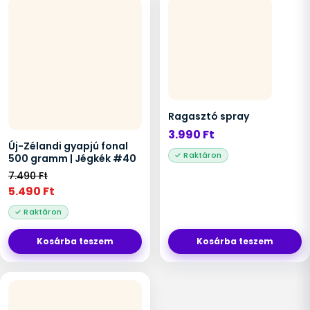
Ragasztó spray
3.990
Ft
Új-Zélandi gyapjú fonal
500 gramm | Jégkék #40
7.490
Ft
5.490
Ft
Kosárba teszem
Kosárba teszem