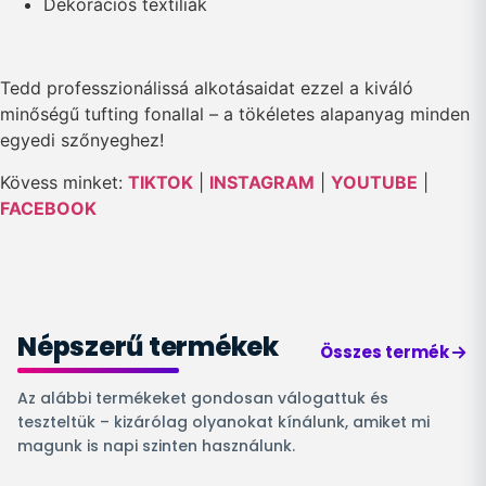
Dekorációs textíliák
Tedd professzionálissá alkotásaidat ezzel a kiváló
minőségű tufting fonallal – a tökéletes alapanyag minden
egyedi szőnyeghez!
Kövess minket:
TIKTOK
|
INSTAGRAM
|
YOUTUBE
|
FACEBOOK
Népszerű termékek
Összes termék
Az alábbi termékeket gondosan válogattuk és
teszteltük – kizárólag olyanokat kínálunk, amiket mi
magunk is napi szinten használunk.