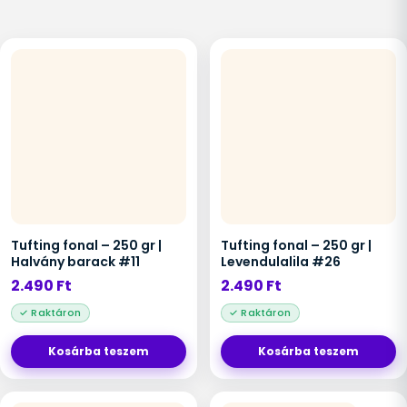
Tufting fonal – 250 gr |
Tufting fonal – 250 gr |
Halvány barack #11
Levendulalila #26
2.490
Ft
2.490
Ft
Kosárba teszem
Kosárba teszem