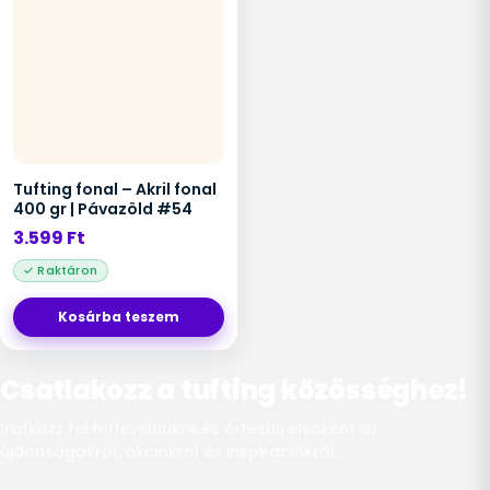
Tufting fonal – Akril fonal
400 gr | Pávazöld #54
3.599
Ft
Kosárba teszem
Csatlakozz a tufting közösséghez!
Iratkozz fel hírlevelünkre és értesülj elsőként az
újdonságokról, akciókról és inspirációkról.