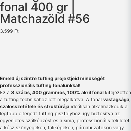
fonal 400 gr |
Matchazöld #56
3.599
Ft
Emeld új szintre tufting projektjeid minőségét
professzionális tufting fonalunkkal!
Ez a
8 szálas, 400 grammos, 100% akril fonal
kifejezetten
a tufting technikához lett megalkotva. A fonal
vastagsága,
szálösszetétele és struktúrája
ideálisan alkalmazkodik a
legtöbb elterjedt tufting pisztolyhoz, így biztosítva az
egyenletes szálképzést és a sima, professzionális felületet
a kész szőnyegeken, faliképeken, párnahuzatokon vagy