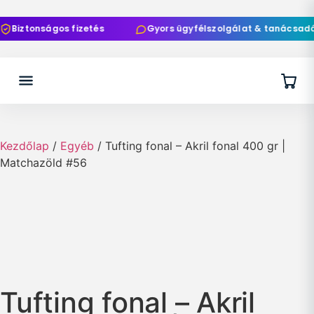
Biztonságos fizetés
Gyors ügyfélszolgálat & tanácsadás
Kezdőlap
/
Egyéb
/ Tufting fonal – Akril fonal 400 gr |
Matchazöld #56
Tufting fonal – Akril