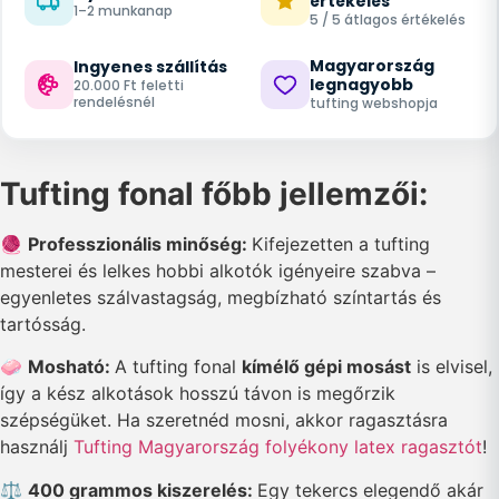
értékelés
1–2 munkanap
5 / 5 átlagos értékelés
Magyarország
Ingyenes szállítás
legnagyobb
20.000 Ft feletti
rendelésnél
tufting webshopja
Tufting fonal főbb jellemzői:
🧶
Professzionális minőség:
Kifejezetten a tufting
mesterei és lelkes hobbi alkotók igényeire szabva –
egyenletes szálvastagság, megbízható színtartás és
tartósság.
🧼
Mosható:
A tufting fonal
kímélő gépi mosást
is elvisel,
így a kész alkotások hosszú távon is megőrzik
szépségüket. Ha szeretnéd mosni, akkor ragasztásra
használj
Tufting Magyarország folyékony latex ragasztót
!
⚖️
400 grammos kiszerelés:
Egy tekercs elegendő akár