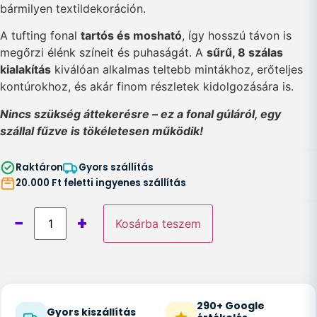
bármilyen textildekoráción.
A tufting fonal
tartós és mosható
, így hosszú távon is
megőrzi élénk színeit és puhaságát. A
sűrű, 8 szálas
kialakítás
kiválóan alkalmas teltebb mintákhoz, erőteljes
kontúrokhoz, és akár finom részletek kidolgozására is.
Nincs szükség áttekerésre – ez a fonal gúláról, egy
szállal fűzve is tökéletesen működik!
Raktáron
Gyors szállítás
20.000 Ft feletti ingyenes szállítás
−
+
Kosárba teszem
290+ Google
Gyors kiszállítás