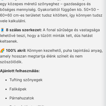
egy közepes méretű szőnyeghez – gazdaságos és
bőséges mennyiség. Gyakorlattól függően kb. 50×50 –
60×60 cm-es területet tudsz kitölteni, így könnyen tudsz
vele kalkulálni.
🧵
8 szálas szerkezet:
A fonal sűrűsége és vastagsága
lehetővé teszi, hogy a tűzött minták telt, dús hatást
keltsenek.
🌈
100% akril:
Könnyen kezelhető, puha tapintású anyag,
amely hosszan megtartja élénk színeit és nem
szöszölődik.
Ajánlott felhasználás:
Tufting szőnyegek
Faliképek
Párnahuzatok