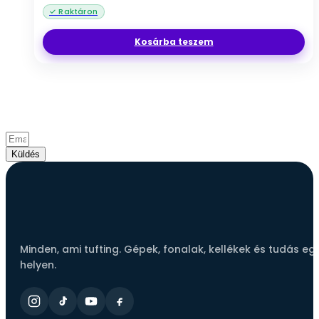
Kosárba teszem
Csatlakozz a tufting közösséghez!
Iratkozz fel hírlevelünkre és értesülj elsőként az
újdonságokról, akciókról és inspirációkról.
Küldés
Minden, ami tufting. Gépek, fonalak, kellékek és tudás eg
helyen.