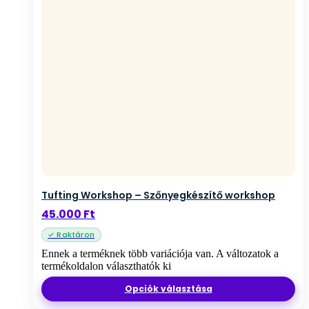
Tufting Workshop – Szőnyegkészítő workshop
45.000
Ft
Ennek a terméknek több variációja van. A változatok a
termékoldalon választhatók ki
Opciók választása