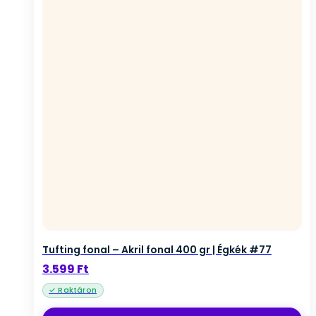
Tufting fonal – Akril fonal 400 gr | Égkék #77
3.599
Ft