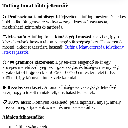
Tufting fonal főbb jellemzői:
🧶
Professzionális minőség:
Kifejezetten a tufting mesterei és lelkes
hobbi alkotók igényeire szabva – egyenletes szálvastagság,
megbízható színtartás és tartósság.
🧼
Mosható:
A tufting fonal
kímélő gépi mosást
is elvisel, így a
kész alkotások hosszú távon is megőrzik szépségüket. Ha szeretnéd
mostni, akkor ragasztásra használj
Tufting Magyarország folyékony
latex ragasztót
!
⚖️
400 grammos kiszerelés:
Egy tekercs elegendő akár egy
közepes méretű szőnyeghez – gazdaságos és bőséges mennyiség.
Gyakorlattól függően kb. 50×50 – 60×60 cm-es területet tudsz
kitölteni, így könnyen tudsz vele kalkulálni.
🧵
8 szálas szerkezet:
A fonal sűrűsége és vastagsága lehetővé
teszi, hogy a tűzött minták telt, dús hatást keltsenek.
🌈
100% akril:
Könnyen kezelhető, puha tapintású anyag, amely
hosszan megtartja élénk színeit és nem szöszölődik.
Ajánlott felhasználás:
Tufting szőnyegek