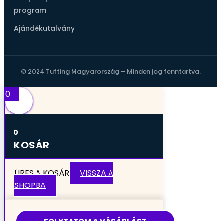
program
Ajándékutalvány
© 2024 Tufting Magyarország – Minden jog fenntartva.
0
0
KOSÁR
ÜRES A KOSÁR
VISSZA A
SHOPBA