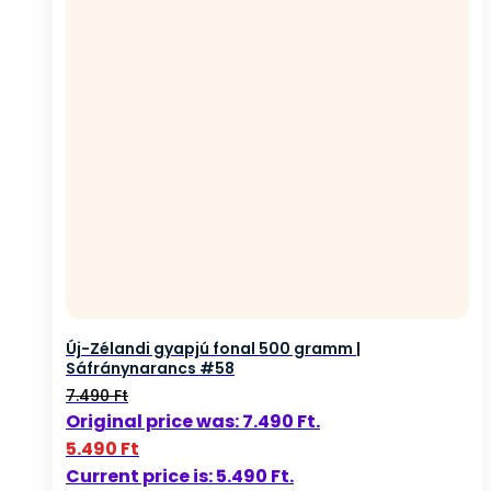
Új-Zélandi gyapjú fonal 500 gramm |
Sáfránynarancs #58
7.490
Ft
Original price was: 7.490 Ft.
5.490
Ft
Current price is: 5.490 Ft.