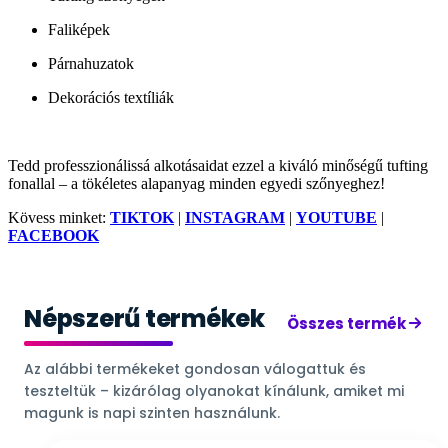
Faliképek
Párnahuzatok
Dekorációs textíliák
Tedd professzionálissá alkotásaidat ezzel a kiváló minőségű tufting
fonallal – a tökéletes alapanyag minden egyedi szőnyeghez!
Kövess minket:
TIKTOK
|
INSTAGRAM
|
YOUTUBE
|
FACEBOOK
Népszerű termékek
Összes termék
Az alábbi termékeket gondosan válogattuk és
teszteltük – kizárólag olyanokat kínálunk, amiket mi
magunk is napi szinten használunk.