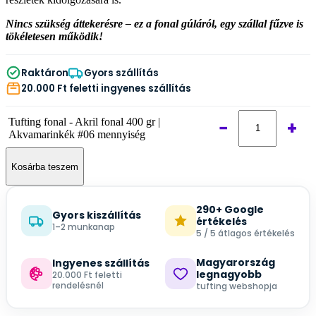
Nincs szükség áttekerésre – ez a fonal gúláról, egy szállal fűzve is
tökéletesen működik!
Raktáron
Gyors szállítás
20.000 Ft feletti ingyenes szállítás
Tufting fonal - Akril fonal 400 gr |
−
+
Akvamarinkék #06 mennyiség
Kosárba teszem
290+ Google
Gyors kiszállítás
értékelés
1–2 munkanap
5 / 5 átlagos értékelés
Magyarország
Ingyenes szállítás
legnagyobb
20.000 Ft feletti
rendelésnél
tufting webshopja