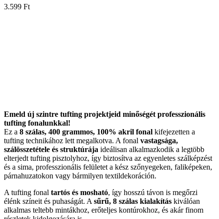
3.599
Ft
Emeld új szintre tufting projektjeid minőségét professzionális
tufting fonalunkkal!
Ez a
8 szálas, 400 grammos, 100% akril fonal
kifejezetten a
tufting technikához lett megalkotva. A fonal
vastagsága,
szálösszetétele és struktúrája
ideálisan alkalmazkodik a legtöbb
elterjedt tufting pisztolyhoz, így biztosítva az egyenletes szálképzést
és a sima, professzionális felületet a kész szőnyegeken, faliképeken,
párnahuzatokon vagy bármilyen textildekoráción.
A tufting fonal
tartós és mosható
, így hosszú távon is megőrzi
élénk színeit és puhaságát. A
sűrű, 8 szálas kialakítás
kiválóan
alkalmas teltebb mintákhoz, erőteljes kontúrokhoz, és akár finom
részletek kidolgozására is.