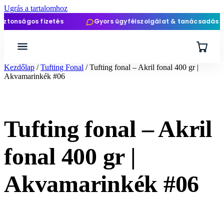
Ugrás a tartalomhoz
ágos fizetés
Gyors ügyfélszolgálat & tanácsadás
Kezdőlap
/
Tufting Fonal
/ Tufting fonal – Akril fonal 400 gr |
Akvamarinkék #06
Tufting fonal – Akril
fonal 400 gr |
Akvamarinkék #06