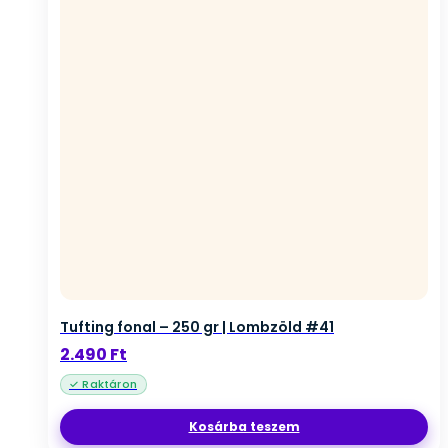
Tufting fonal – 250 gr | Lombzöld #41
2.490
Ft
Kosárba teszem