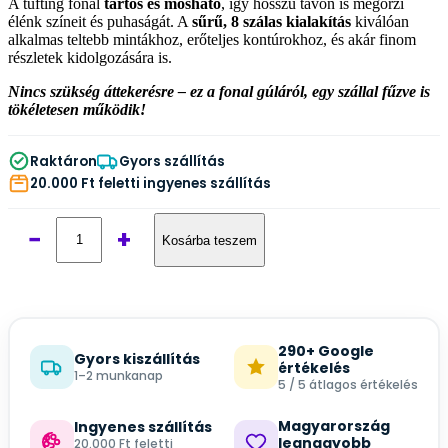
A tufting fonal
tartós és mosható
, így hosszú távon is megőrzi
élénk színeit és puhaságát. A
sűrű, 8 szálas kialakítás
kiválóan
alkalmas teltebb mintákhoz, erőteljes kontúrokhoz, és akár finom
részletek kidolgozására is.
Nincs szükség áttekerésre – ez a fonal gúláról, egy szállal fűzve is
tökéletesen működik!
Raktáron
Gyors szállítás
20.000 Ft feletti ingyenes szállítás
−
+
Kosárba teszem
290+ Google
Gyors kiszállítás
értékelés
1–2 munkanap
5 / 5 átlagos értékelés
Magyarország
Ingyenes szállítás
legnagyobb
20.000 Ft feletti