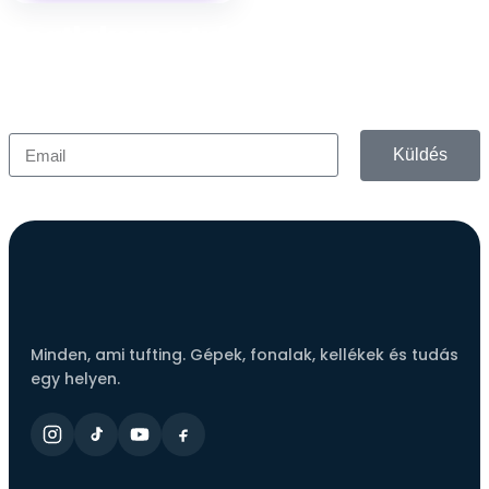
Csatlakozz a tufting közösséghez!
Iratkozz fel hírlevelünkre és értesülj elsőként az
újdonságokról, akciókról és inspirációkról.
Küldés
Minden, ami tufting. Gépek, fonalak, kellékek és tudás
egy helyen.