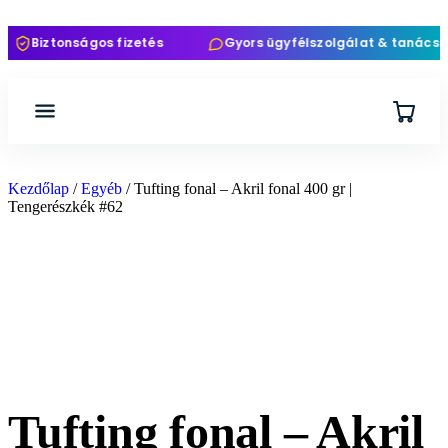
Biztonságos fizetés
Gyors ügyfélszolgálat & tanácsad
Kezdőlap
/
Egyéb
/ Tufting fonal – Akril fonal 400 gr |
Tengerészkék #62
Tufting fonal – Akril