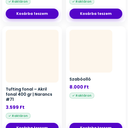
Kosárba teszem
Kosárba teszem
Szabóolló
8.000
Ft
Tufting fonal – Akril
fonal 400 gr | Narancs
#71
3.599
Ft
Kosárba teszem
Kosárba teszem