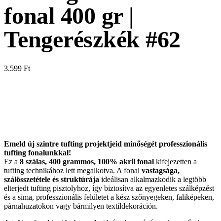
fonal 400 gr |
Tengerészkék #62
3.599
Ft
Emeld új szintre tufting projektjeid minőségét professzionális
tufting fonalunkkal!
Ez a
8 szálas, 400 grammos, 100% akril fonal
kifejezetten a
tufting technikához lett megalkotva. A fonal
vastagsága,
szálösszetétele és struktúrája
ideálisan alkalmazkodik a legtöbb
elterjedt tufting pisztolyhoz, így biztosítva az egyenletes szálképzést
és a sima, professzionális felületet a kész szőnyegeken, faliképeken,
párnahuzatokon vagy bármilyen textildekoráción.