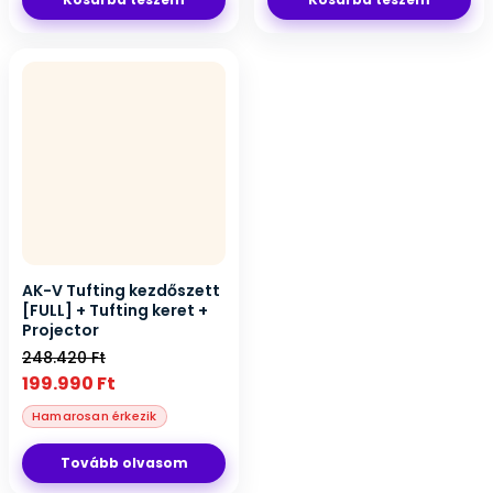
AK-V Tufting kezdőszett
[FULL] + Tufting keret +
Projector
248.420
Ft
199.990
Ft
Tovább olvasom