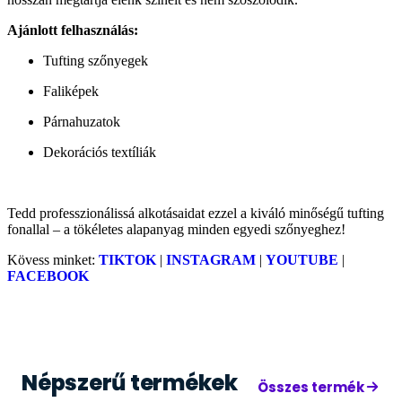
Ajánlott felhasználás:
Tufting szőnyegek
Faliképek
Párnahuzatok
Dekorációs textíliák
Tedd professzionálissá alkotásaidat ezzel a kiváló minőségű tufting
fonallal – a tökéletes alapanyag minden egyedi szőnyeghez!
Kövess minket:
TIKTOK
|
INSTAGRAM
|
YOUTUBE
|
FACEBOOK
Népszerű termékek
Összes termék