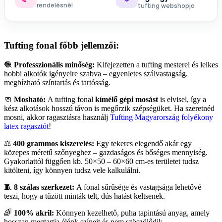
rendelésnél
tufting webshopja
Tufting fonal főbb jellemzői:
🧶
Professzionális minőség:
Kifejezetten a tufting mesterei és lelkes
hobbi alkotók igényeire szabva – egyenletes szálvastagság,
megbízható színtartás és tartósság.
🧼
Mosható:
A tufting fonal
kímélő gépi mosást
is elvisel, így a
kész alkotások hosszú távon is megőrzik szépségüket. Ha szeretnéd
mosni, akkor ragasztásra használj
Tufting Magyarország folyékony
latex ragasztót
!
⚖️
400 grammos kiszerelés:
Egy tekercs elegendő akár egy
közepes méretű szőnyeghez – gazdaságos és bőséges mennyiség.
Gyakorlattól függően kb. 50×50 – 60×60 cm-es területet tudsz
kitölteni, így könnyen tudsz vele kalkulálni.
🧵
8 szálas szerkezet:
A fonal sűrűsége és vastagsága lehetővé
teszi, hogy a tűzött minták telt, dús hatást keltsenek.
🌈
100% akril:
Könnyen kezelhető, puha tapintású anyag, amely
hosszan megtartja élénk színeit és nem szöszölődik.