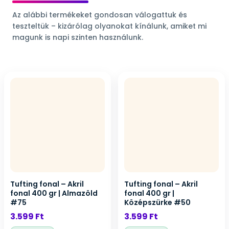
Az alábbi termékeket gondosan válogattuk és
teszteltük – kizárólag olyanokat kínálunk, amiket mi
magunk is napi szinten használunk.
Tufting fonal – Akril
Tufting fonal – Akril
fonal 400 gr | Almazöld
fonal 400 gr |
#75
Középszürke #50
3.599
Ft
3.599
Ft