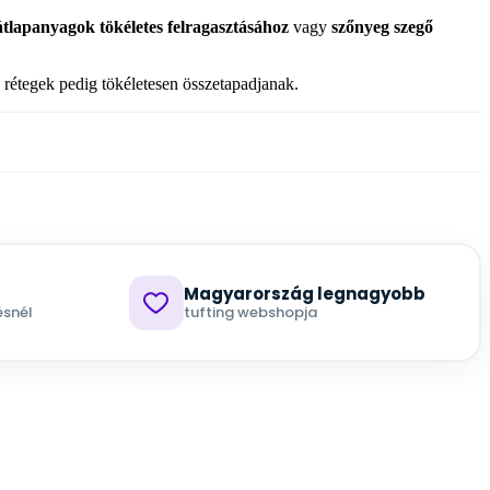
tlapanyagok tökéletes felragasztásához
vagy
szőnyeg szegő
a rétegek pedig tökéletesen összetapadjanak.
Magyarország legnagyobb
ésnél
tufting webshopja