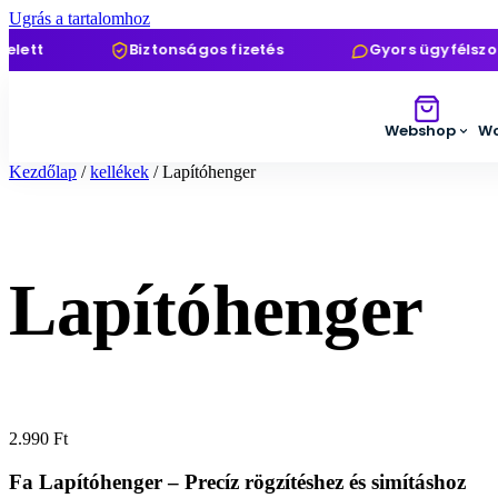
Ugrás a tartalomhoz
tt
Biztonságos fizetés
Gyors ügyfélszolgá
Webshop
Wo
Kezdőlap
/
kellékek
/ Lapítóhenger
Lapítóhenger
2.990
Ft
Fa Lapítóhenger – Precíz rögzítéshez és simításhoz