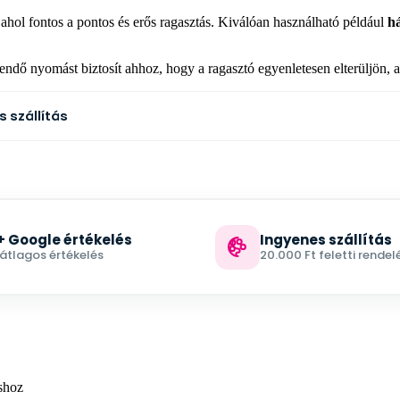
ahol fontos a pontos és erős ragasztás. Kiválóan használható például
há
gendő nyomást biztosít ahhoz, hogy a ragasztó egyenletesen elterüljön, 
s szállítás
+ Google értékelés
Ingyenes szállítás
 átlagos értékelés
20.000 Ft feletti rendel
shoz