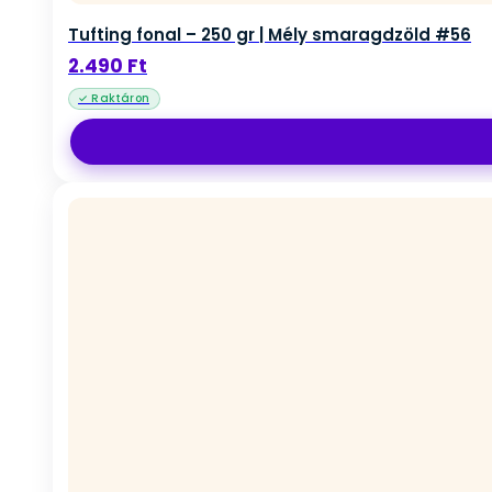
Tufting fonal – 250 gr | Mély smaragdzöld #56
2.490
Ft