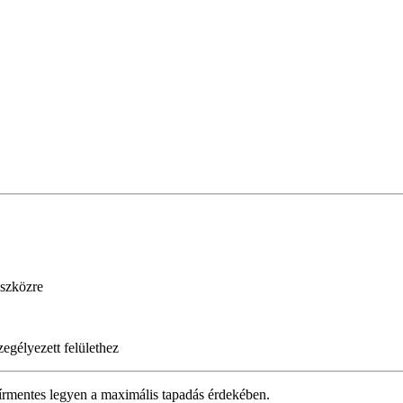
eszközre
zegélyezett felülethez
zsírmentes legyen a maximális tapadás érdekében.