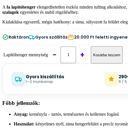
A
fa lapítóhenger
elengedhetetlen eszköz minden tufting alkotáshoz, 
szalagok
egyenletes és stabil rögzítéséhez.
Kialakítása egyszerű, mégis hatékony: a sima, súlyozott fa felület ele
Raktáron
Gyors szállítás
20.000 Ft feletti ingyene
−
+
Lapítóhenger mennyiség
Kosárba teszem
Gyors kiszállítás
290
1–2 munkanap
5 / 5
Főbb jellemzők:
Anyag:
keményfa – tartós, természetes és kellemes fogású
Használat:
kényelmes nyél, sima hengerfelület a precíz nyomá