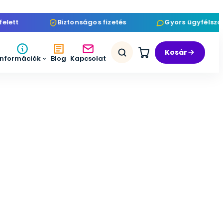
tt
Biztonságos fizetés
Gyors ügyfélszolgá
Kosár
Információk
Blog
Kapcsolat