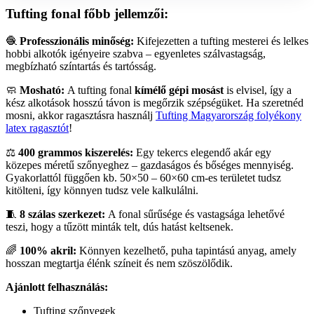
Tufting fonal főbb jellemzői:
🧶
Professzionális minőség:
Kifejezetten a tufting mesterei és lelkes
hobbi alkotók igényeire szabva – egyenletes szálvastagság,
megbízható színtartás és tartósság.
🧼
Mosható:
A tufting fonal
kímélő gépi mosást
is elvisel, így a
kész alkotások hosszú távon is megőrzik szépségüket. Ha szeretnéd
mosni, akkor ragasztásra használj
Tufting Magyarország folyékony
latex ragasztót
!
⚖️
400 grammos kiszerelés:
Egy tekercs elegendő akár egy
közepes méretű szőnyeghez – gazdaságos és bőséges mennyiség.
Gyakorlattól függően kb. 50×50 – 60×60 cm-es területet tudsz
kitölteni, így könnyen tudsz vele kalkulálni.
🧵
8 szálas szerkezet:
A fonal sűrűsége és vastagsága lehetővé
teszi, hogy a tűzött minták telt, dús hatást keltsenek.
🌈
100% akril:
Könnyen kezelhető, puha tapintású anyag, amely
hosszan megtartja élénk színeit és nem szöszölődik.
Ajánlott felhasználás:
Tufting szőnyegek