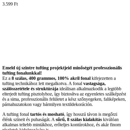
3.599
Ft
Emeld új szintre tufting projektjeid minőségét professzionális
tufting fonalunkkal!
Ez a
8 szálas, 400 grammos, 100% akril fonal
kifejezetten a
tufting technikához lett megalkotva. A fonal
vastagsága,
szálösszetétele és struktúrája
ideálisan alkalmazkodik a legtöbb
elterjedt tufting pisztolyhoz, így biztosítva az egyenletes szálképzést
és a sima, professzionális felületet a kész szőnyegeken, faliképeken,
párnahuzatokon vagy bármilyen textildekoráción.
A tufting fonal
tartós és mosható
, így hosszú távon is megőrzi
élénk színeit és puhaságát. A
sűrű, 8 szálas kialakítás
kiválóan
alkalmas teltebb mintákhoz, erőteljes kontúrokhoz, és akár finom
részletek kidolgozására is.