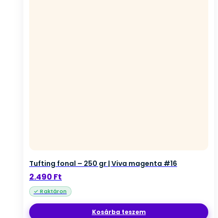
Tufting fonal – 250 gr | Viva magenta #16
2.490
Ft
Kosárba teszem