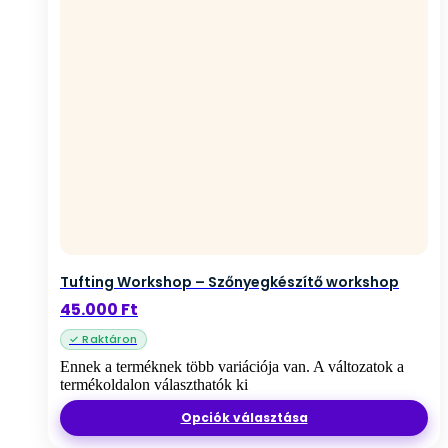
Tufting Workshop – Szőnyegkészítő workshop
45.000
Ft
Ennek a terméknek több variációja van. A változatok a
termékoldalon választhatók ki
Opciók választása