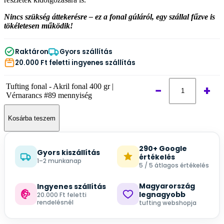
Nincs szükség áttekerésre – ez a fonal gúláról, egy szállal fűzve is
tökéletesen működik!
Raktáron
Gyors szállítás
20.000 Ft feletti ingyenes szállítás
Tufting fonal - Akril fonal 400 gr |
−
+
Vérnarancs #89 mennyiség
Kosárba teszem
290+ Google
Gyors kiszállítás
értékelés
1–2 munkanap
5 / 5 átlagos értékelés
Magyarország
Ingyenes szállítás
legnagyobb
20.000 Ft feletti
rendelésnél
tufting webshopja