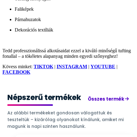
Faliképek
Párnahuzatok
Dekorációs textíliák
Tedd professzionálissá alkotásaidat ezzel a kiváló minőségű tufting
fonallal – a tökéletes alapanyag minden egyedi szőnyeghez!
Kövess minket:
TIKTOK
|
INSTAGRAM
|
YOUTUBE
|
FACEBOOK
Népszerű termékek
Összes termék
Az alábbi termékeket gondosan válogattuk és
teszteltük – kizárólag olyanokat kínálunk, amiket mi
magunk is napi szinten használunk.