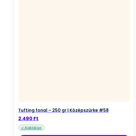
Tufting fonal – 250 gr | Középszürke #58
2.490
Ft