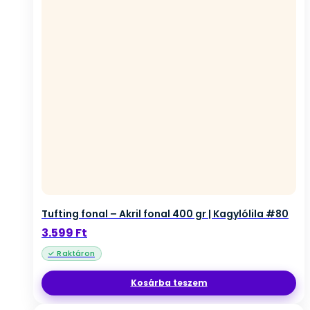
Tufting fonal – Akril fonal 400 gr | Kagylólila #80
3.599
Ft
Kosárba teszem