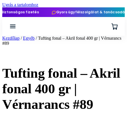
Ugrás a tartalomhoz
nságos fizetés
Gyors ügyfélszolgálat & tanácsadás
Kezdőlap
/
Egyéb
/ Tufting fonal – Akril fonal 400 gr | Vérnarancs
#89
Tufting fonal – Akril
fonal 400 gr |
Vérnarancs #89