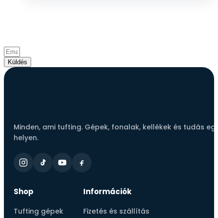
Csatlakozz a tufting közösséghez!
Iratkozz fel hírlevelünkre és értesülj elsőként az
újdonságokról, akciókról és inspirációkról.
Küldés
Minden, ami tufting. Gépek, fonalak, kellékek és tudás eg
helyen.
Shop
Információk
Tufting gépek
Fizetés és szállítás