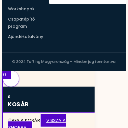
Workshopok
Csapatépítő
program
Ajándékutalvány
© 2024 Tufting Magyarország – Minden jog fenntartva.
0
0
KOSÁR
ÜRES A KOSÁR
VISSZA A
SHOPBA