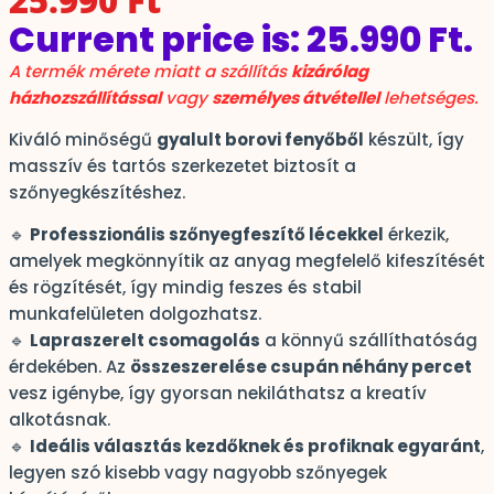
Current price is: 25.990 Ft.
A termék mérete miatt a szállítás
kizárólag
házhozszállítással
vagy
személyes átvétellel
lehetséges.
Kiváló minőségű
gyalult borovi fenyőből
készült, így
masszív és tartós szerkezetet biztosít a
szőnyegkészítéshez.
🔹
Professzionális szőnyegfeszítő lécekkel
érkezik,
amelyek megkönnyítik az anyag megfelelő kifeszítését
és rögzítését, így mindig feszes és stabil
munkafelületen dolgozhatsz.
🔹
Lapraszerelt csomagolás
a könnyű szállíthatóság
érdekében. Az
összeszerelése csupán néhány percet
vesz igénybe, így gyorsan nekiláthatsz a kreatív
alkotásnak.
🔹
Ideális választás kezdőknek és profiknak egyaránt
,
legyen szó kisebb vagy nagyobb szőnyegek