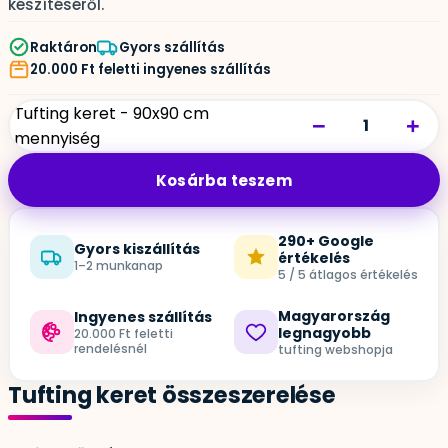
készítéséről.
Raktáron
Gyors szállítás
20.000 Ft feletti ingyenes szállítás
Tufting keret - 90x90 cm
−
+
mennyiség
Kosárba teszem
290+ Google
Gyors kiszállítás
értékelés
1–2 munkanap
5 / 5 átlagos értékelés
Magyarország
Ingyenes szállítás
legnagyobb
20.000 Ft feletti
rendelésnél
tufting webshopja
Tufting keret összeszerelése