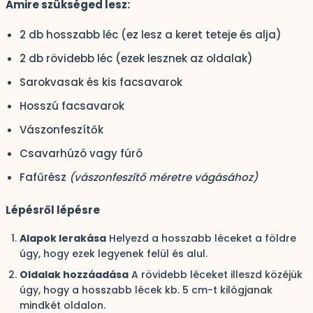
Amire szükséged lesz:
2 db hosszabb léc (ez lesz a keret teteje és alja)
2 db rövidebb léc (ezek lesznek az oldalak)
Sarokvasak és kis facsavarok
Hosszú facsavarok
Vászonfeszítők
Csavarhúzó vagy fúró
Fafűrész
(vászonfeszítő méretre vágásához)
Lépésről lépésre
Alapok lerakása
Helyezd a hosszabb léceket a földre
úgy, hogy ezek legyenek felül és alul.
Oldalak hozzáadása
A rövidebb léceket illeszd közéjük
úgy, hogy a hosszabb lécek kb. 5 cm-t kilógjanak
mindkét oldalon.