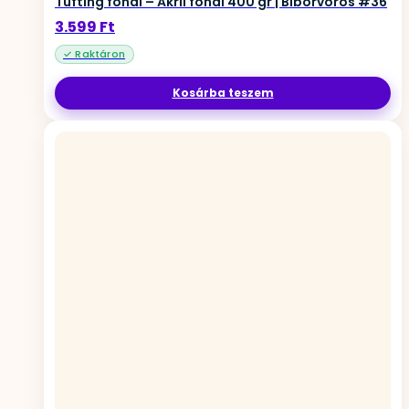
Tufting fonal – Akril fonal 400 gr | Bíborvörös #36
3.599
Ft
Kosárba teszem