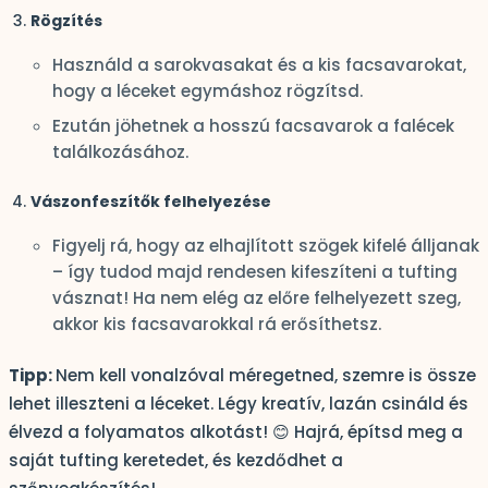
Rögzítés
Használd a sarokvasakat és a kis facsavarokat,
hogy a léceket egymáshoz rögzítsd.
Ezután jöhetnek a hosszú facsavarok a falécek
találkozásához.
Vászonfeszítők felhelyezése
Figyelj rá, hogy az elhajlított szögek kifelé álljanak
– így tudod majd rendesen kifeszíteni a tufting
vásznat! Ha nem elég az előre felhelyezett szeg,
akkor kis facsavarokkal rá erősíthetsz.
Tipp:
Nem kell vonalzóval méregetned, szemre is össze
lehet illeszteni a léceket. Légy kreatív, lazán csináld és
élvezd a folyamatos alkotást! 😊 Hajrá, építsd meg a
saját tufting keretedet, és kezdődhet a