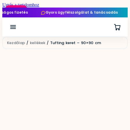
Ugrás a tartalomhoz
Akció!
 fizetés
Gyors ügyfélszolgálat & tanácsadás
ING
Kezdőlap
/
kellékek
/ Tufting keret – 90×90 cm