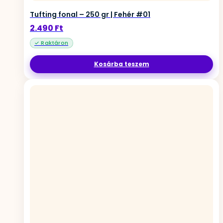
Tufting fonal – 250 gr | Fehér #01
2.490
Ft
Kosárba teszem