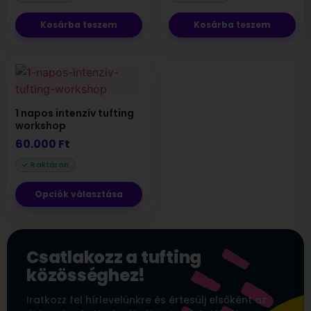
Kosárba teszem
Kosárba teszem
1 napos intenzív tufting
workshop
60.000
Ft
Opciók választása
Csatlakozz a tufting
közösséghez!
Iratkozz fel hírlevelünkre és értesülj elsőként az