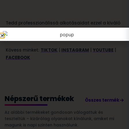
Tedd professzionálissá alkotásaidat ezzel a kiváló
minőségű tufting fonallal – a tökéletes alapanyag
minden egyedi szőnyeghez!
Kövess minket:
TIKTOK
|
INSTAGRAM
|
YOUTUBE
|
FACEBOOK
Népszerű termékek
Összes termék
Az alábbi termékeket gondosan válogattuk és
teszteltük – kizárólag olyanokat kínálunk, amiket mi
magunk is napi szinten használunk.