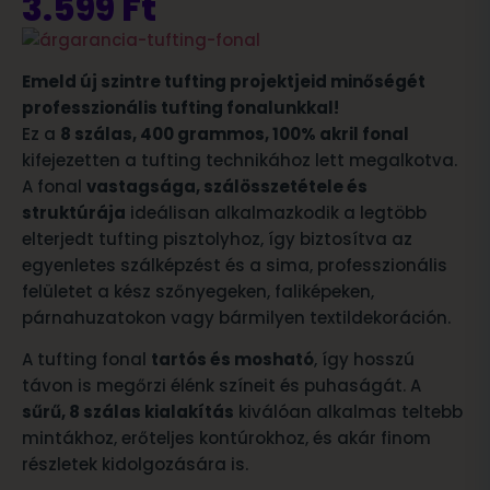
3.599
Ft
Emeld új szintre tufting projektjeid minőségét
professzionális tufting fonalunkkal!
Ez a
8 szálas, 400 grammos, 100% akril fonal
kifejezetten a tufting technikához lett megalkotva.
A fonal
vastagsága, szálösszetétele és
struktúrája
ideálisan alkalmazkodik a legtöbb
elterjedt tufting pisztolyhoz, így biztosítva az
egyenletes szálképzést és a sima, professzionális
felületet a kész szőnyegeken, faliképeken,
párnahuzatokon vagy bármilyen textildekoráción.
A tufting fonal
tartós és mosható
, így hosszú
távon is megőrzi élénk színeit és puhaságát. A
sűrű, 8 szálas kialakítás
kiválóan alkalmas teltebb
mintákhoz, erőteljes kontúrokhoz, és akár finom
részletek kidolgozására is.