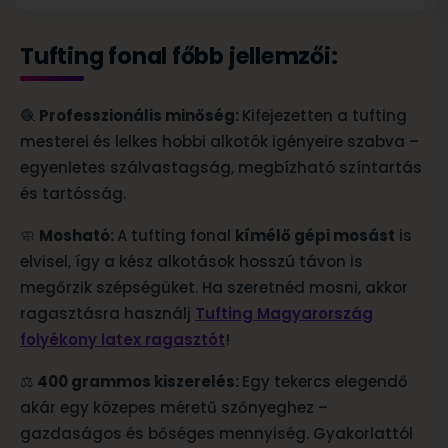
Tufting fonal főbb jellemzői:
🧶
Professzionális minőség:
Kifejezetten a tufting
mesterei és lelkes hobbi alkotók igényeire szabva –
egyenletes szálvastagság, megbízható színtartás
és tartósság.
🧼
Mosható:
A tufting fonal
kímélő gépi mosást
is
elvisel, így a kész alkotások hosszú távon is
megőrzik szépségüket. Ha szeretnéd mosni, akkor
ragasztásra használj
Tufting Magyarország
folyékony latex ragasztót
!
⚖️
400 grammos kiszerelés:
Egy tekercs elegendő
akár egy közepes méretű szőnyeghez –
gazdaságos és bőséges mennyiség. Gyakorlattól