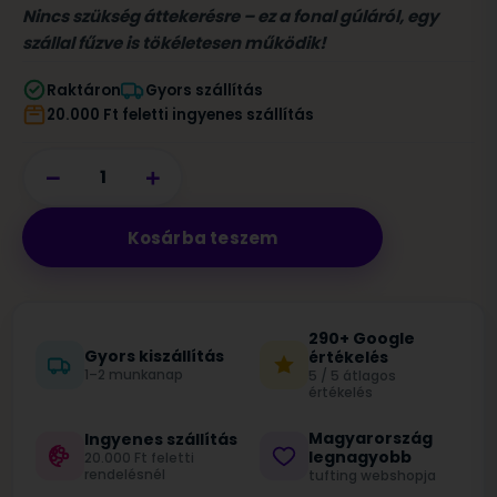
Nincs szükség áttekerésre – ez a fonal gúláról, egy
szállal fűzve is tökéletesen működik!
Raktáron
Gyors szállítás
20.000 Ft feletti ingyenes szállítás
−
+
Kosárba teszem
290+ Google
Gyors kiszállítás
értékelés
1–2 munkanap
5 / 5 átlagos
értékelés
Magyarország
Ingyenes szállítás
legnagyobb
20.000 Ft feletti
rendelésnél
tufting webshopja