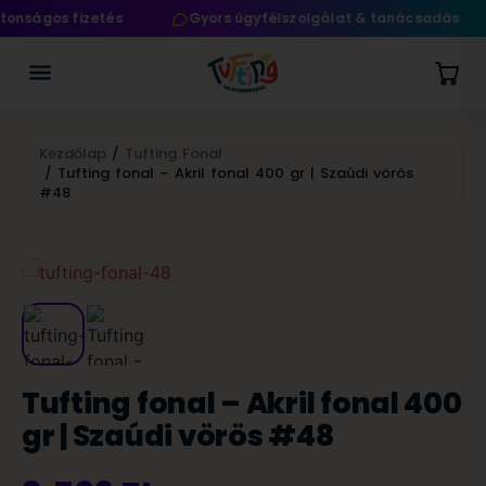
nságos fizetés
Gyors ügyfélszolgálat & tanácsadás
Kezdőlap
/
Tufting Fonal
/ Tufting fonal – Akril fonal 400 gr | Szaúdi vörös
#48
Tufting fonal – Akril fonal 400
gr | Szaúdi vörös #48