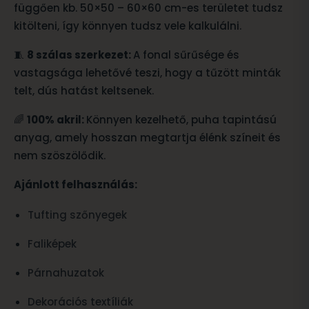
függően kb. 50×50 – 60×60 cm-es területet tudsz
kitölteni, így könnyen tudsz vele kalkulálni.
🧵
8 szálas szerkezet:
A fonal sűrűsége és
vastagsága lehetővé teszi, hogy a tűzött minták
telt, dús hatást keltsenek.
🌈
100% akril:
Könnyen kezelhető, puha tapintású
anyag, amely hosszan megtartja élénk színeit és
nem szöszölődik.
Ajánlott felhasználás:
Tufting szőnyegek
Faliképek
Párnahuzatok
Dekorációs textíliák