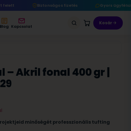
lett
Biztonságos fizetés
Gyors ügyfélszol
Kosár
Blog
Kapcsolat
 – Akril fonal 400 gr |
#29
projektjeid minőségét professzionális tufting