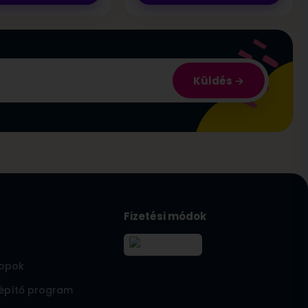
Küldés
Fizetési módok
opok
építő program