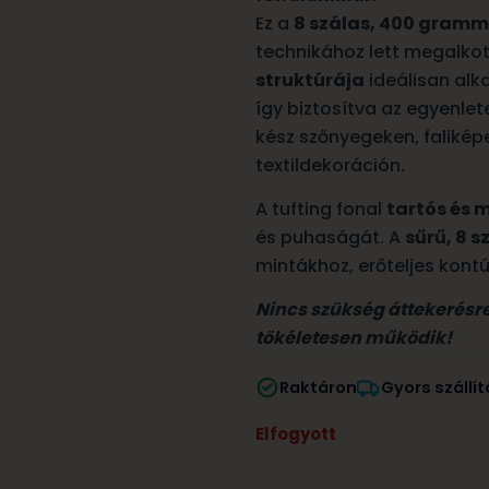
Ez a
8 szálas, 400 grammo
technikához lett megalkot
struktúrája
ideálisan alka
így biztosítva az egyenlet
kész szőnyegeken, faliké
textildekoráción.
A tufting fonal
tartós és 
és puhaságát. A
sűrű, 8 s
mintákhoz, erőteljes kontú
Nincs szükség áttekerésre –
tökéletesen működik!
Raktáron
Gyors szállít
Elfogyott