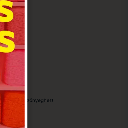
szölődik.
nden egyedi szőnyeghez!