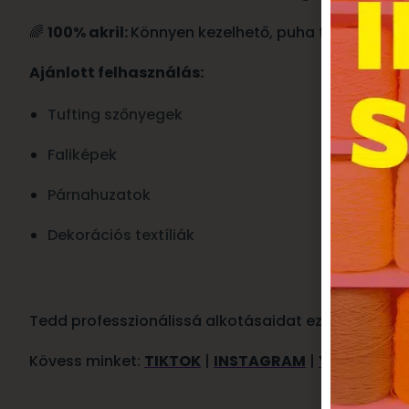
🌈
100% akril:
Könnyen kezelhető, puha tapintású an
Ajánlott felhasználás:
Tufting szőnyegek
Faliképek
Párnahuzatok
Dekorációs textíliák
Tedd professzionálissá alkotásaidat ezzel a kivál
Kövess minket:
TIKTOK
|
INSTAGRAM
|
YOUTUBE
|