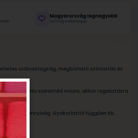
Magyarország legnagyobb
ésnél
tufting webshopja
gyenletes szálvastagság, megbízható színtartás és
 szépségüket. Ha szeretnéd mosni, akkor ragasztásra
bőséges mennyiség. Gyakorlattól függően kb.
t keltsenek.