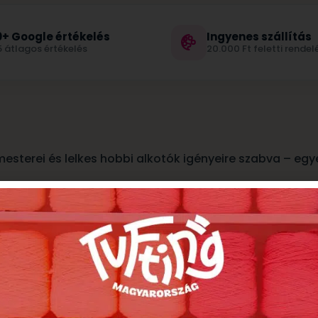
+ Google értékelés
Ingyenes szállítás
5 átlagos értékelés
20.000 Ft feletti rendel
 mesterei és lelkes hobbi alkotók igényeire szabva – e
 elvisel, így a kész alkotások hosszú távon is megőrzik
gasztót
!
 akár egy közepes méretű szőnyeghez – gazdaságos és 
könnyen tudsz vele kalkulálni.
ga lehetővé teszi, hogy a tűzött minták telt, dús hatás