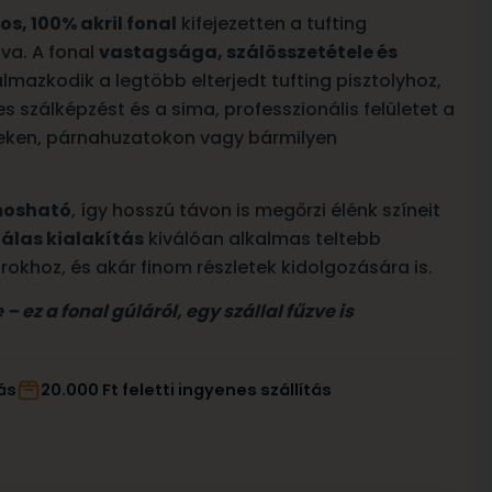
s, 100% akril fonal
kifejezetten a tufting
va. A fonal
vastagsága, szálösszetétele és
lmazkodik a legtöbb elterjedt tufting pisztolyhoz,
es szálképzést és a sima, professzionális felületet a
peken, párnahuzatokon vagy bármilyen
mosható
, így hosszú távon is megőrzi élénk színeit
zálas kialakítás
kiválóan alkalmas teltebb
rokhoz, és akár finom részletek kidolgozására is.
 ez a fonal gúláról, egy szállal fűzve is
ás
20.000 Ft feletti ingyenes szállítás