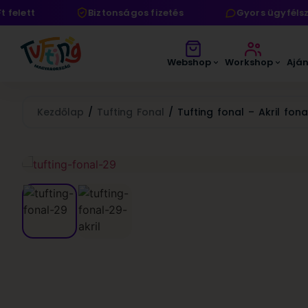
lett
Biztonságos fizetés
Gyors ügyfélszol
Webshop
Workshop
Ajá
Kezdőlap
/
Tufting Fonal
/ Tufting fonal – Akril fona