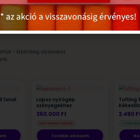
ltük – kizárólag olyanokat
unk.
il fonal
Lapos nyírógép
Tufting f
szőnyegekhez
Kékeslil
360.000
Ft
2.490
F
zem
Tovább olvasom
Ko