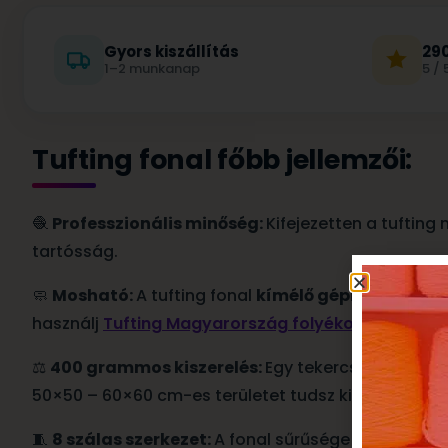
Gyors kiszállítás
290
1–2 munkanap
5 / 
Tufting fonal főbb jellemzői:
🧶
Professzionális minőség:
Kifejezetten a tufting
tartósság.
🧼
Mosható:
A tufting fonal
kímélő gépi mosást
is
használj
Tufting Magyarország folyékony latex ra
⚖️
400 grammos kiszerelés:
Egy tekercs elegendő
50×50 – 60×60 cm-es területet tudsz kitölteni, így 
🧵
8 szálas szerkezet:
A fonal sűrűsége és vastagsá