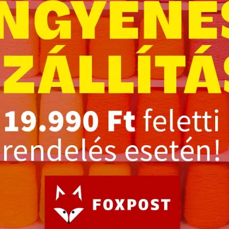
yag, amely hosszan megtartja élénk színeit és nem szö
ó minőségű tufting fonallal – a tökéletes alapanyag mi
FACEBOOK