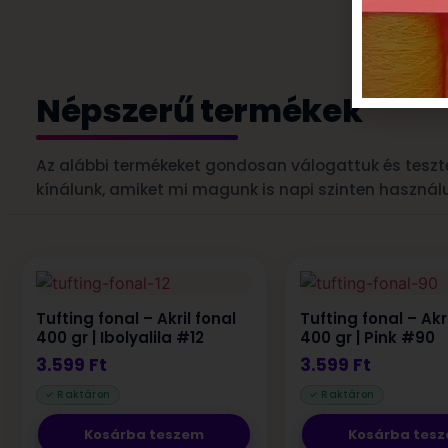
Népszerű termékek
Az alábbi termékeket gondosan válogattuk és teszte
kínálunk, amiket mi magunk is napi szinten használ
Tufting fonal – Akril fonal
Tufting fonal – Akr
400 gr | Ibolyalila #12
400 gr | Pink #90
3.599
Ft
3.599
Ft
Kosárba teszem
Kosárba tes