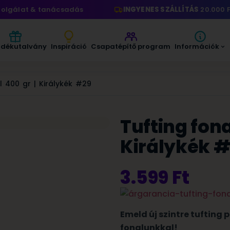
gálat & tanácsadás
INGYENES SZÁLLÍTÁS
20.000 Ft fe
ndékutalvány
Inspiráció
Csapatépítő program
Információk
l 400 gr | Királykék #29
Tufting fonal
Királykék 
3.599
Ft
Emeld új szintre tufting 
fonalunkkal!