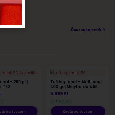
Összes termék
onal – 250 gr |
Tufting fonal – Akril fonal
a #32
400 gr | Mélybordó #55
t
3.599
Ft
sárba teszem
Kosárba teszem