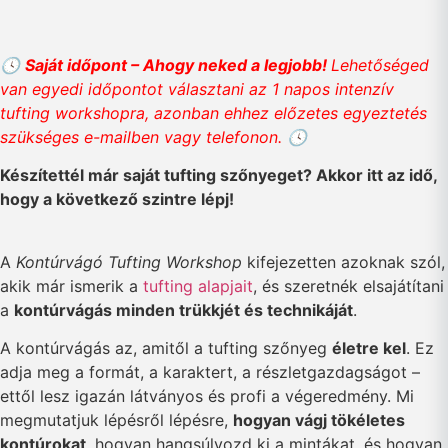
🕓
Saját időpont – Ahogy neked a legjobb!
Lehetőséged
van egyedi időpontot választani az 1 napos intenzív
tufting workshopra, azonban ehhez előzetes egyeztetés
szükséges e-mailben vagy telefonon. 🕓
Készítettél már saját tufting szőnyeget? Akkor itt az idő,
hogy a következő szintre lépj!
A
Kontúrvágó Tufting Workshop
kifejezetten azoknak szól,
akik már ismerik a
tufting alapjait
, és szeretnék elsajátítani
a
kontúrvágás minden trükkjét és technikáját
.
A kontúrvágás az, amitől a tufting szőnyeg
életre kel
. Ez
adja meg a formát, a karaktert, a részletgazdagságot –
ettől lesz igazán látványos és profi a végeredmény. Mi
megmutatjuk lépésről lépésre,
hogyan vágj tökéletes
kontúrokat
, hogyan hangsúlyozd ki a mintákat, és hogyan