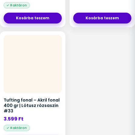
Kosárba teszem
Kosárba teszem
Tufting fonal – Akril fonal
400 gr | Lótusz rózsaszín
#33
3.599
Ft