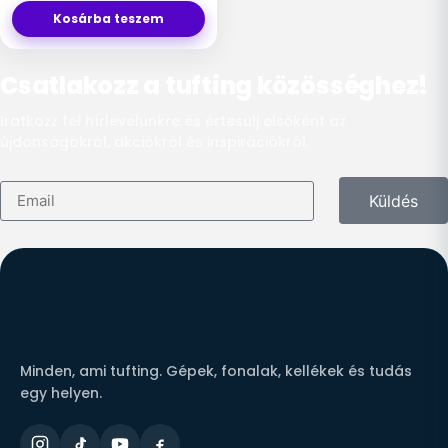
Kosárba teszem
Csatlakozz a tufting közösséghez!
Iratkozz fel hírlevelünkre és értesülj elsőként az
újdonságokról, akciókról és inspirációkról.
Küldés
Minden, ami tufting. Gépek, fonalak, kellékek és tudás
egy helyen.