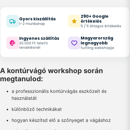
290+ Google
Gyors kiszállítás
értékelés
1–2 munkanap
5 / 5 átlagos értékelés
Magyarország
Ingyenes szállítás
legnagyobb
20.000 Ft feletti
rendelésnél
tufting webshopja
A kontúrvágó workshop során
megtanulod:
a professzionális kontúrvágás eszközeit és
használatát
különböző technikákat
hogyan készítsd elő a szőnyeget a vágáshoz