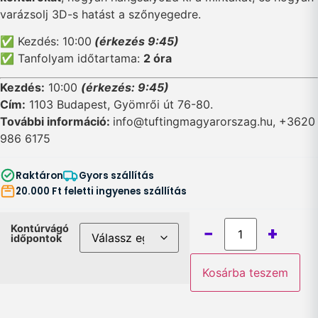
varázsolj 3D-s hatást a szőnyegedre.
✅ Kezdés: 10:00
(érkezés 9:45)
✅ Tanfolyam időtartama:
2 óra
Kezdés:
10:00
(érkezés: 9:45)
Cím:
1103 Budapest, Gyömrői út 76-80.
További információ:
info@tuftingmagyarorszag.hu, +3620
986 6175
Raktáron
Gyors szállítás
20.000 Ft feletti ingyenes szállítás
−
+
Kontúrvágó
időpontok
Kosárba teszem