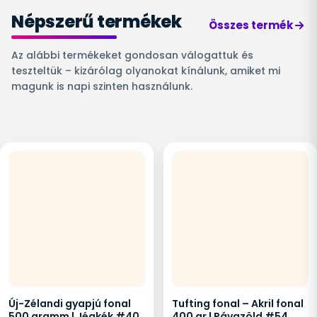
Népszerű termékek
Összes termék
Az alábbi termékeket gondosan válogattuk és
teszteltük – kizárólag olyanokat kínálunk, amiket mi
magunk is napi szinten használunk.
Új-Zélandi gyapjú fonal
Tufting fonal – Akril fonal
500 gramm | Jégkék #40
400 gr | Pávazöld #54