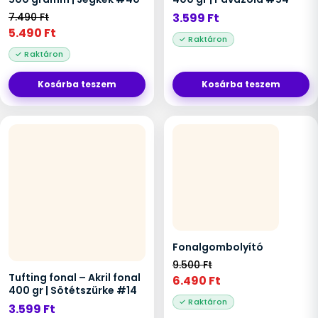
7.490
Ft
3.599
Ft
5.490
Ft
Kosárba teszem
Kosárba teszem
Fonalgombolyító
9.500
Ft
Tufting fonal – Akril fonal
6.490
Ft
400 gr | Sötétszürke #14
3.599
Ft