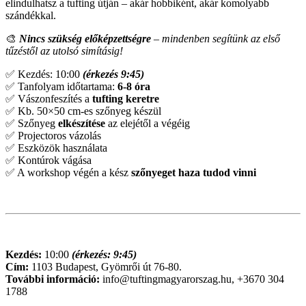
elindulhatsz a tufting útján – akár hobbiként, akár komolyabb
szándékkal.
🎨
Nincs szükség előképzettségre
– mindenben segítünk az első
tűzéstől az utolsó simításig!
✅ Kezdés: 10:00
(érkezés 9:45)
✅ Tanfolyam időtartama:
6-8 óra
✅ Vászonfeszítés a
tufting keretre
✅ Kb. 50×50 cm-es szőnyeg készül
✅ Szőnyeg
elkészítése
az elejétől a végéig
✅ Projectoros vázolás
✅ Eszközök használata
✅ Kontúrok vágása
✅ A workshop végén a kész
szőnyeget haza tudod vinni
Kezdés:
10:00
(érkezés: 9:45)
Cím:
1103 Budapest, Gyömrői út 76-80.
További információ:
info@tuftingmagyarorszag.hu, +3670 304
1788