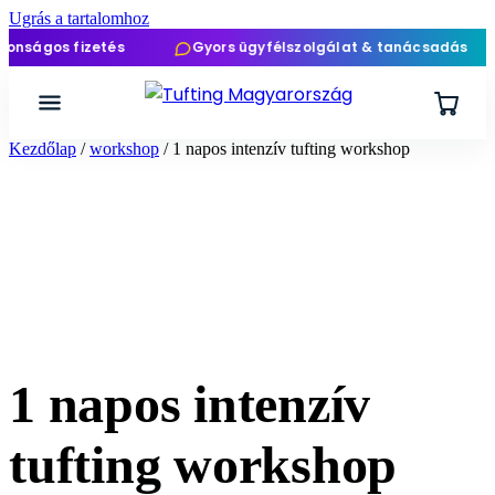
Ugrás a tartalomhoz
gos fizetés
Gyors ügyfélszolgálat & tanácsadás
Kezdőlap
/
workshop
/ 1 napos intenzív tufting workshop
1 napos intenzív
tufting workshop