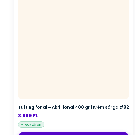
Tufting fonal – Akril fonal 400 gr | Krém sárga #82
3.599
Ft