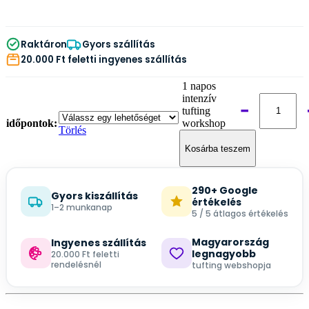
Raktáron
Gyors szállítás
20.000 Ft feletti ingyenes szállítás
1 napos
intenzív
−
tufting
időpontok:
workshop
Törlés
mennyiség
Kosárba teszem
290+ Google
Gyors kiszállítás
értékelés
1–2 munkanap
5 / 5 átlagos értékelés
Magyarország
Ingyenes szállítás
legnagyobb
20.000 Ft feletti
rendelésnél
tufting webshopja