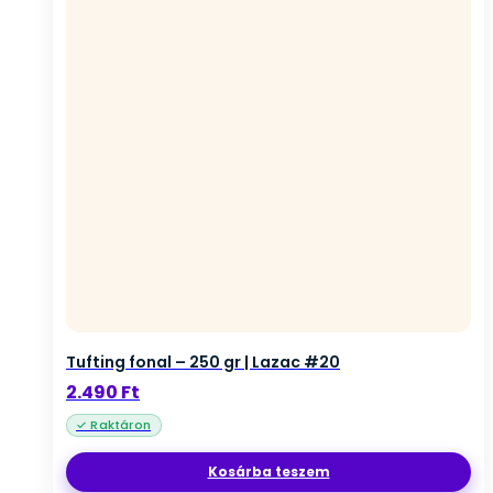
Tufting fonal – 250 gr | Lazac #20
2.490
Ft
Kosárba teszem