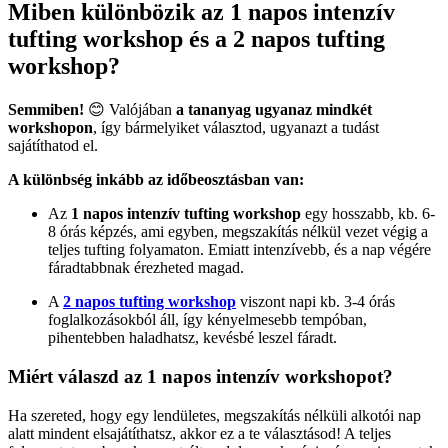
Miben különbözik az 1 napos intenzív
tufting workshop és a 2 napos tufting
workshop?
Semmiben!
😊 Valójában
a tananyag ugyanaz mindkét
workshopon
, így bármelyiket választod, ugyanazt a tudást
sajátíthatod el.
A különbség inkább az időbeosztásban van:
Az
1 napos intenzív tufting workshop
egy hosszabb, kb. 6-
8 órás képzés, ami egyben, megszakítás nélkül vezet végig a
teljes tufting folyamaton. Emiatt intenzívebb, és a nap végére
fáradtabbnak érezheted magad.
A
2 napos tufting workshop
viszont napi kb. 3-4 órás
foglalkozásokból áll, így kényelmesebb tempóban,
pihentebben haladhatsz, kevésbé leszel fáradt.
Miért válaszd az 1 napos intenzív workshopot?
Ha szereted, hogy egy lendületes, megszakítás nélküli alkotói nap
alatt mindent elsajátíthatsz, akkor ez a te választásod! A teljes