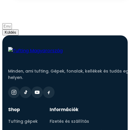
Csatlakozz a tufting közösséghez!
Iratkozz fel hírlevelünkre és értesülj elsőként az
újdonságokról, akciókról és inspirációkról.
Küldés
Minden, ami tufting. Gépek, fonalak, kellékek és tudás eg
helyen.
Shop
Információk
Tufting gépek
Fizetés és szállítás