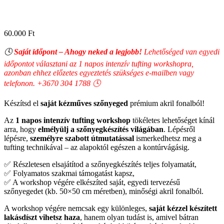
60.000
Ft
🕓
Saját időpont – Ahogy neked a legjobb!
Lehetőséged van egyedi
időpontot választani az 1 napos intenzív tufting workshopra,
azonban ehhez előzetes egyeztetés szükséges e-mailben vagy
telefonon. +3670 304 1788 🕓
Készítsd el
saját kézműves szőnyeged
prémium akril fonalból!
Az
1 napos intenzív tufting workshop
tökéletes lehetőséget kínál
arra, hogy
elmélyülj a szőnyegkészítés világában
. Lépésről
lépésre,
személyre szabott útmutatással
ismerkedhetsz meg a
tufting technikával – az alapoktól egészen a kontúrvágásig.
✅ Részletesen elsajátítod a szőnyegkészítés teljes folyamatát,
✅ Folyamatos szakmai támogatást kapsz,
✅ A workshop végére elkészíted saját, egyedi tervezésű
szőnyegedet (kb. 50×50 cm méretben), minőségi akril fonalból.
A workshop végére nemcsak egy különleges,
saját kézzel készített
lakásdíszt vihetsz haza
, hanem olyan tudást is, amivel bátran