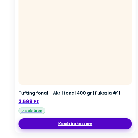
Tufting fonal – Akril fonal 400 gr | Fukszia #11
3.599
Ft
Kosárba teszem