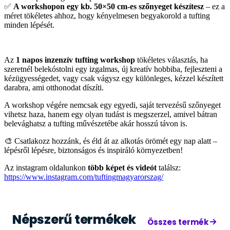
✅
A workshopon egy kb. 50×50 cm-es szőnyeget készítesz
– ez a
méret tökéletes ahhoz, hogy kényelmesen begyakorold a tufting
minden lépését.
Az
1 napos inzenzív tufting workshop
tökéletes választás, ha
szeretnél belekóstolni egy izgalmas, új kreatív hobbiba, fejleszteni a
kézügyességedet, vagy csak vágysz egy különleges, kézzel készített
darabra, ami otthonodat díszíti.
A workshop végére nemcsak egy egyedi, saját tervezésű szőnyeget
vihetsz haza, hanem egy olyan tudást is megszerzel, amivel bátran
belevághatsz a tufting művészetébe akár hosszú távon is.
🎨 Csatlakozz hozzánk, és éld át az alkotás örömét egy nap alatt –
lépésről lépésre, biztonságos és inspiráló környezetben!
Az instagram oldalunkon
több képet és videót
találsz:
https://www.instagram.com/tuftingmagyarorszag/
Népszerű termékek
Összes termék