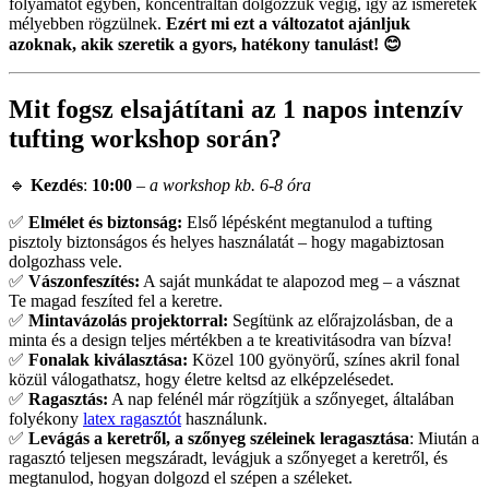
folyamatot egyben, koncentráltan dolgozzuk végig, így az ismeretek
mélyebben rögzülnek.
Ezért mi ezt a változatot ajánljuk
azoknak, akik szeretik a gyors, hatékony tanulást! 😊
Mit fogsz elsajátítani az 1 napos intenzív
tufting workshop során?
🔹
Kezdés
:
10:00
–
a workshop kb. 6-8 óra
✅
Elmélet és biztonság:
Első lépésként megtanulod a tufting
pisztoly biztonságos és helyes használatát – hogy magabiztosan
dolgozhass vele.
✅
Vászonfeszítés:
A saját munkádat te alapozod meg – a vásznat
Te magad feszíted fel a keretre.
✅
Mintavázolás projektorral:
Segítünk az előrajzolásban, de a
minta és a design teljes mértékben a te kreativitásodra van bízva!
✅
Fonalak kiválasztása:
Közel 100 gyönyörű, színes akril fonal
közül válogathatsz, hogy életre keltsd az elképzelésedet.
✅
Ragasztás:
A nap felénél már rögzítjük a szőnyeget, általában
folyékony
latex ragasztót
használunk.
✅
Levágás a keretről, a szőnyeg széleinek leragasztása
: Miután a
ragasztó teljesen megszáradt, levágjuk a szőnyeget a keretről, és
megtanulod, hogyan dolgozd el szépen a széleket.