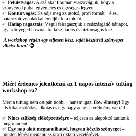
✅
Felületvágás:
A szálakat finoman visszavágjuk, hogy a
szőnyeged puha, egyenletes és egységes legyen.
✅
Kontúrvágás:
Ez adja meg az utolsó, profi formát – éles,
határozott vonalakkal emeljük ki a mintát.
✅
Hátlap ragasztás:
Végül felragasztjuk a csúszásgátló hátlapot,
így szőnyeged használatra kész, tartós és biztonságos lesz.
A workshop végén egy teljesen kész, saját készítésű szőnyeget
vihetsz haza!
😊
Miért érdemes jelentkezni az 1 napos intenzív tufting
workshop-ra?
Mert a tufting nem csupán hobbi – hanem igazi
flow-élmény
! Egy
kis kikapcsolódás, alkotás és egy nagy adag sikerélmény vár rád.
✅
Nincs szükség előképzettségre
– teljesen az alapoktól tanítunk
meg mindent.
✅
Egy nap alatt megtanulhatod, hogyan készíts szőnyeget
–
minden lépést megtanulsz profi oktató vezetésével.