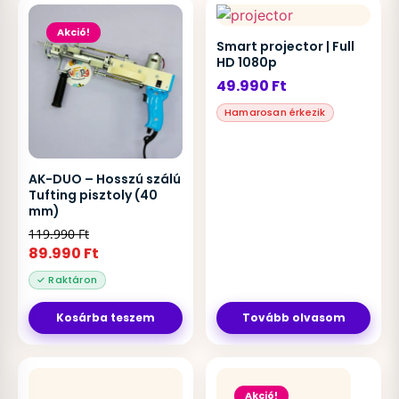
Akció!
Smart projector | Full
HD 1080p
49.990
Ft
AK-DUO – Hosszú szálú
Tufting pisztoly (40
mm)
119.990
Ft
89.990
Ft
Kosárba teszem
Tovább olvasom
Akció!