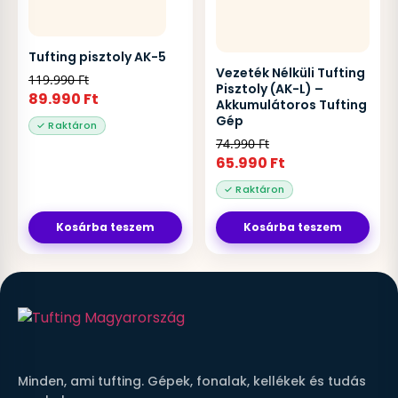
Tufting pisztoly AK-5
Vezeték Nélküli Tufting
119.990
Ft
Pisztoly (AK-L) –
89.990
Ft
Akkumulátoros Tufting
Gép
74.990
Ft
65.990
Ft
Kosárba teszem
Kosárba teszem
Minden, ami tufting. Gépek, fonalak, kellékek és tudás