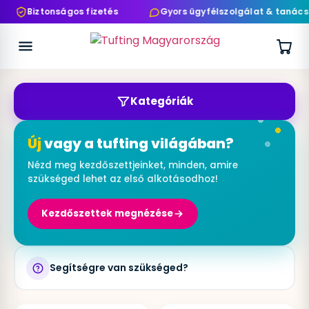
Biztonságos fizetés
Gyors ügyfélszolgálat & tanács
Kategóriák
Új
vagy a tufting világában?
Nézd meg kezdőszettjeinket, minden, amire
szükséged lehet az első alkotásodhoz!
Kezdőszettek megnézése
Segítségre van szükséged?