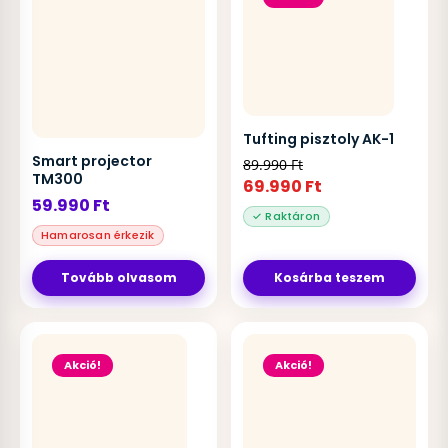
Tufting pisztoly AK-1
Smart projector
89.990
Ft
TM300
69.990
Ft
59.990
Ft
Tovább olvasom
Kosárba teszem
Akció!
Akció!