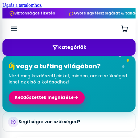
Ugrás a tartalomhoz
Biztonságos fizetés
Gyors ügyfélszolgálat & tanácsad
Kategóriák
Új
vagy a tufting világában?
Nézd meg kezdőszettjeinket, minden, amire szükséged
lehet az első alkotásodhoz!
Kezdőszettek megnézése
Segítségre van szükséged?