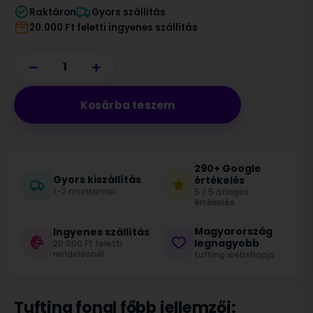
Raktáron
Gyors szállítás
20.000 Ft feletti ingyenes szállítás
−
+
Kosárba teszem
290+ Google
Gyors kiszállítás
értékelés
1–2 munkanap
5 / 5 átlagos
értékelés
Magyarország
Ingyenes szállítás
legnagyobb
20.000 Ft feletti
rendelésnél
tufting webshopja
Tufting fonal főbb jellemzői: