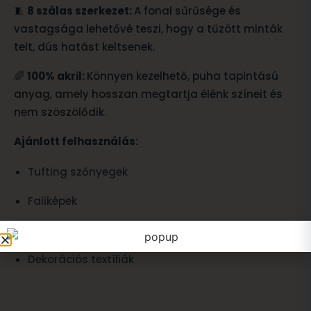
🧵
8 szálas szerkezet:
A fonal sűrűsége és
vastagsága lehetővé teszi, hogy a tűzött minták
telt, dús hatást keltsenek.
🌈
100% akril:
Könnyen kezelhető, puha tapintású
anyag, amely hosszan megtartja élénk színeit és
nem szöszölődik.
Ajánlott felhasználás:
Tufting szőnyegek
Faliképek
Párnahuzatok
Dekorációs textíliák