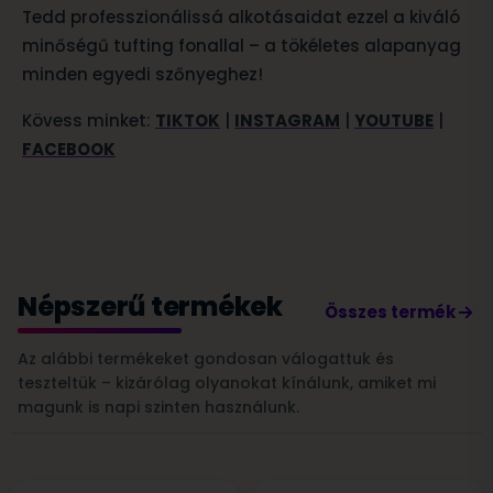
Tedd professzionálissá alkotásaidat ezzel a kiváló
minőségű tufting fonallal – a tökéletes alapanyag
minden egyedi szőnyeghez!
Kövess minket:
TIKTOK
|
INSTAGRAM
|
YOUTUBE
|
FACEBOOK
Népszerű termékek
Összes termék
Az alábbi termékeket gondosan válogattuk és
teszteltük – kizárólag olyanokat kínálunk, amiket mi
magunk is napi szinten használunk.