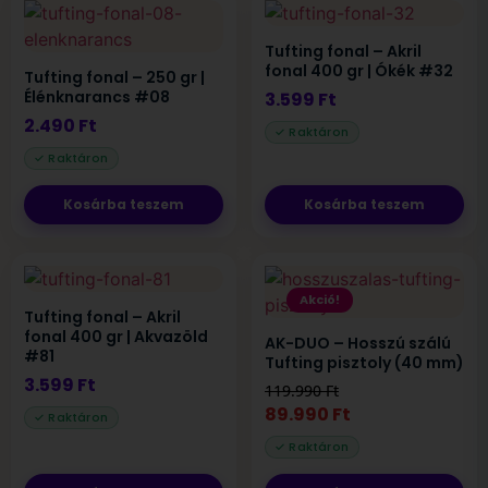
Tufting fonal – Akril
fonal 400 gr | Ókék #32
Tufting fonal – 250 gr |
Élénknarancs #08
3.599
Ft
2.490
Ft
Kosárba teszem
Kosárba teszem
Akció!
Tufting fonal – Akril
fonal 400 gr | Akvazöld
AK-DUO – Hosszú szálú
#81
Tufting pisztoly (40 mm)
3.599
Ft
119.990
Ft
89.990
Ft