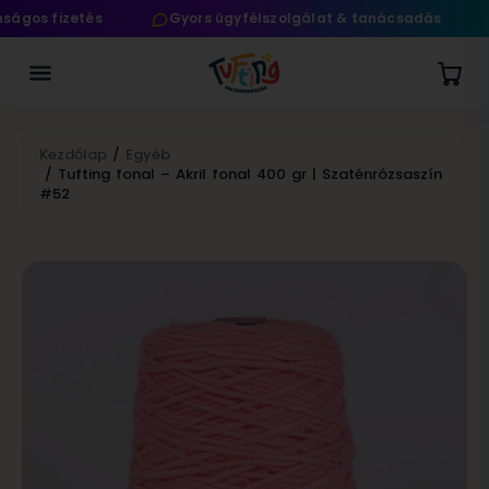
gos fizetés
Gyors ügyfélszolgálat & tanácsadás
Kezdőlap
/
Egyéb
/ Tufting fonal – Akril fonal 400 gr | Szaténrózsaszín
#52