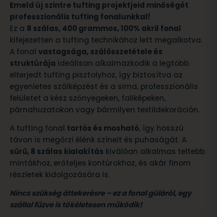
Emeld új szintre tufting projektjeid minőségét
professzionális tufting fonalunkkal!
Ez a
8 szálas, 400 grammos, 100% akril fonal
kifejezetten a tufting technikához lett megalkotva.
A fonal
vastagsága, szálösszetétele és
struktúrája
ideálisan alkalmazkodik a legtöbb
elterjedt tufting pisztolyhoz, így biztosítva az
egyenletes szálképzést és a sima, professzionális
felületet a kész szőnyegeken, faliképeken,
párnahuzatokon vagy bármilyen textildekoráción.
A tufting fonal
tartós és mosható
, így hosszú
távon is megőrzi élénk színeit és puhaságát. A
sűrű, 8 szálas kialakítás
kiválóan alkalmas teltebb
mintákhoz, erőteljes kontúrokhoz, és akár finom
részletek kidolgozására is.
Nincs szükség áttekerésre – ez a fonal gúláról, egy
szállal fűzve is tökéletesen működik!