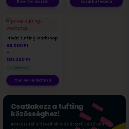
Kosárba teszem
Kosárba teszem
Privát Tufting Workshop
65.000
Ft
–
130.000
Ft
Opciók választása
Csatlakozz a tufting
közösséghez!
Iratkozz fel hírlevelünkre és értesülj elsőként az