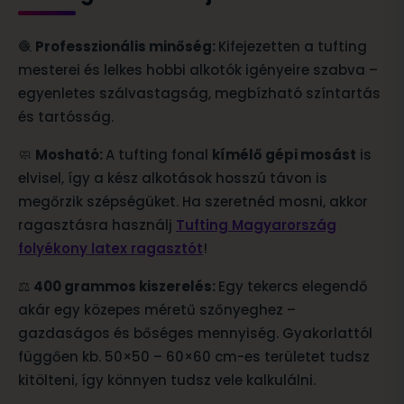
🧶
Professzionális minőség:
Kifejezetten a tufting
mesterei és lelkes hobbi alkotók igényeire szabva –
egyenletes szálvastagság, megbízható színtartás
és tartósság.
🧼
Mosható:
A tufting fonal
kímélő gépi mosást
is
elvisel, így a kész alkotások hosszú távon is
megőrzik szépségüket. Ha szeretnéd mosni, akkor
ragasztásra használj
Tufting Magyarország
folyékony latex ragasztót
!
⚖️
400 grammos kiszerelés:
Egy tekercs elegendő
akár egy közepes méretű szőnyeghez –
gazdaságos és bőséges mennyiség. Gyakorlattól
függően kb. 50×50 – 60×60 cm-es területet tudsz
kitölteni, így könnyen tudsz vele kalkulálni.