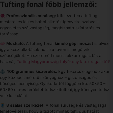
Tufting fonal főbb jellemzői:
🧶
Professzionális minőség:
Kifejezetten a tufting
mesterei és lelkes hobbi alkotók igényeire szabva –
egyenletes szálvastagság, megbízható színtartás és
tartósság.
🧼
Mosható:
A tufting fonal
kímélő gépi mosást
is elvisel,
így a kész alkotások hosszú távon is megőrzik
szépségüket. Ha szeretnéd mosni, akkor ragasztásra
használj
Tufting Magyarország folyékony latex ragasztót
!
⚖️
400 grammos kiszerelés:
Egy tekercs elegendő akár
egy közepes méretű szőnyeghez – gazdaságos és
bőséges mennyiség. Gyakorlattól függően kb. 50×50 –
60×60 cm-es területet tudsz kitölteni, így könnyen tudsz
vele kalkulálni.
🧵
8 szálas szerkezet:
A fonal sűrűsége és vastagsága
lehetővé teszi, hogy a tűzött minták telt, dús hatást