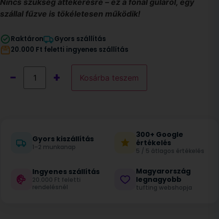
Nincs szükség áttekerésre – ez a fonal gúláról, egy
szállal fűzve is tökéletesen működik!
Raktáron
Gyors szállítás
20.000 Ft feletti ingyenes szállítás
−
+
Kosárba teszem
300+ Google
Gyors kiszállítás
értékelés
1–2 munkanap
5 / 5 átlagos értékelés
Magyarország
Ingyenes szállítás
legnagyobb
20.000 Ft feletti
rendelésnél
tufting webshopja