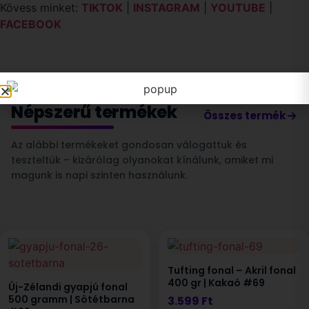
Kövess minket:
TIKTOK
|
INSTAGRAM
|
YOUTUBE
|
FACEBOOK
Népszerű termékek
Összes termék
Az alábbi termékeket gondosan válogattuk és
teszteltük – kizárólag olyanokat kínálunk, amiket mi
magunk is napi szinten használunk.
Tufting fonal – Akril fonal
400 gr | Kakaó #69
Új-Zélandi gyapjú fonal
500 gramm | Sötétbarna
3.599
Ft