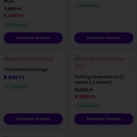
#26
7.490
Ft
5.490
Ft
Kosárba teszem
Kosárba teszem
Vászonfeszítő fogó
Tufting alapvászon (2
8.990
Ft
méter x 2 méter)
12.500
Ft
9.999
Ft
Kosárba teszem
Kosárba teszem