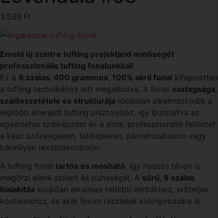
3.599
Ft
Emeld új szintre tufting projektjeid minőségét
professzionális tufting fonalunkkal!
Ez a
8 szálas, 400 grammos, 100% akril fonal
kifejezetten
a tufting technikához lett megalkotva. A fonal
vastagsága,
szálösszetétele és struktúrája
ideálisan alkalmazkodik a
legtöbb elterjedt tufting pisztolyhoz, így biztosítva az
egyenletes szálképzést és a sima, professzionális felületet
a kész szőnyegeken, faliképeken, párnahuzatokon vagy
bármilyen textildekoráción.
A tufting fonal
tartós és mosható
, így hosszú távon is
megőrzi élénk színeit és puhaságát. A
sűrű, 8 szálas
kialakítás
kiválóan alkalmas teltebb mintákhoz, erőteljes
kontúrokhoz, és akár finom részletek kidolgozására is.