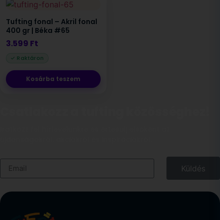
Tufting fonal – Akril fonal
400 gr | Béka #65
3.599
Ft
Kosárba teszem
Csatlakozz a tufting közösséghez!
Iratkozz fel hírlevelünkre és értesülj elsőként az
újdonságokról, akciókról és inspirációkról.
Küldés