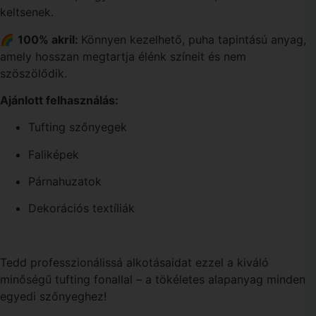
keltsenek.
🌈
100% akril:
Könnyen kezelhető, puha tapintású anyag,
amely hosszan megtartja élénk színeit és nem
szöszölődik.
Ajánlott felhasználás:
Tufting szőnyegek
Faliképek
Párnahuzatok
Dekorációs textíliák
Tedd professzionálissá alkotásaidat ezzel a kiváló
minőségű tufting fonallal – a tökéletes alapanyag minden
egyedi szőnyeghez!