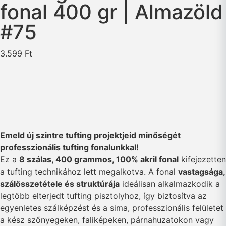
fonal 400 gr | Almazöld
#75
3.599
Ft
Emeld új szintre tufting projektjeid minőségét
professzionális tufting fonalunkkal!
Ez a
8 szálas, 400 grammos, 100% akril fonal
kifejezetten
a tufting technikához lett megalkotva. A fonal
vastagsága,
szálösszetétele és struktúrája
ideálisan alkalmazkodik a
legtöbb elterjedt tufting pisztolyhoz, így biztosítva az
egyenletes szálképzést és a sima, professzionális felületet
a kész szőnyegeken, faliképeken, párnahuzatokon vagy