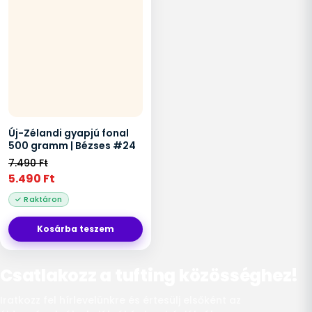
Új-Zélandi gyapjú fonal
500 gramm | Bézses #24
7.490
Ft
5.490
Ft
Kosárba teszem
Csatlakozz a tufting közösséghez!
Iratkozz fel hírlevelünkre és értesülj elsőként az