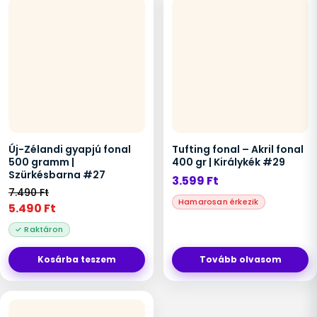
Új-Zélandi gyapjú fonal
Tufting fonal – Akril fonal
500 gramm |
400 gr | Királykék #29
Szürkésbarna #27
3.599
Ft
7.490
Ft
5.490
Ft
Kosárba teszem
Tovább olvasom