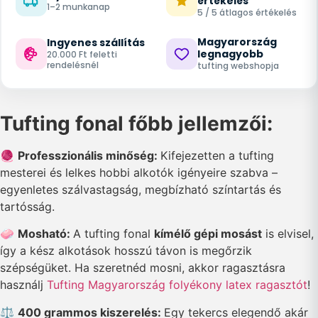
értékelés
1–2 munkanap
5 / 5 átlagos értékelés
Magyarország
Ingyenes szállítás
legnagyobb
20.000 Ft feletti
rendelésnél
tufting webshopja
Tufting fonal főbb jellemzői:
🧶
Professzionális minőség:
Kifejezetten a tufting
mesterei és lelkes hobbi alkotók igényeire szabva –
egyenletes szálvastagság, megbízható színtartás és
tartósság.
🧼
Mosható:
A tufting fonal
kímélő gépi mosást
is elvisel,
így a kész alkotások hosszú távon is megőrzik
szépségüket. Ha szeretnéd mosni, akkor ragasztásra
használj
Tufting Magyarország folyékony latex ragasztót
!
⚖️
400 grammos kiszerelés:
Egy tekercs elegendő akár