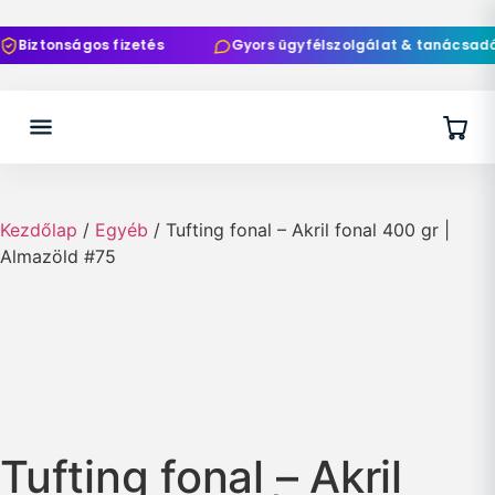
Biztonságos fizetés
Gyors ügyfélszolgálat & tanácsadás
Kezdőlap
/
Egyéb
/ Tufting fonal – Akril fonal 400 gr |
Almazöld #75
Tufting fonal – Akril