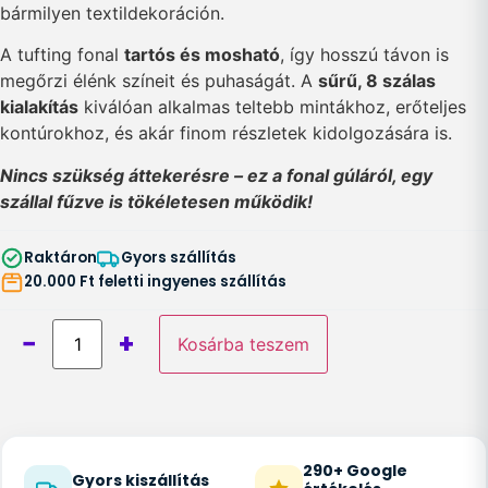
bármilyen textildekoráción.
A tufting fonal
tartós és mosható
, így hosszú távon is
megőrzi élénk színeit és puhaságát. A
sűrű, 8 szálas
kialakítás
kiválóan alkalmas teltebb mintákhoz, erőteljes
kontúrokhoz, és akár finom részletek kidolgozására is.
Nincs szükség áttekerésre – ez a fonal gúláról, egy
szállal fűzve is tökéletesen működik!
Raktáron
Gyors szállítás
20.000 Ft feletti ingyenes szállítás
−
+
Kosárba teszem
290+ Google
Gyors kiszállítás