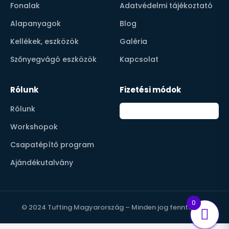
Fonalak
Adatvédelmi tájékoztató
Alapanyagok
Blog
Kellékek, eszközök
Galéria
Szőnyegvágó eszközök
Kapcsolat
Rólunk
Fizetési módok
Rólunk
Workshopok
Csapatépítő program
Ajándékutalvány
0
© 2024 Tufting Magyarország – Minden jog fenntartva.