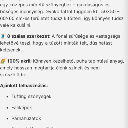
egy közepes méretű szőnyeghez – gazdaságos és
bőséges mennyiség. Gyakorlattól függően kb. 50×50 –
60×60 cm-es területet tudsz kitölteni, így könnyen tudsz
vele kalkulálni.
🧵
8 szálas szerkezet:
A fonal sűrűsége és vastagsága
lehetővé teszi, hogy a tűzött minták telt, dús hatást
keltsenek.
🌈
100% akril:
Könnyen kezelhető, puha tapintású anyag,
amely hosszan megtartja élénk színeit és nem
szöszölődik.
Ajánlott felhasználás:
Tufting szőnyegek
Faliképek
Párnahuzatok