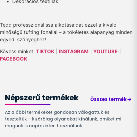
Dekorációs textíliák
Tedd professzionálissá alkotásaidat ezzel a kiváló
minőségű tufting fonallal – a tökéletes alapanyag minden
egyedi szőnyeghez!
Kövess minket:
TIKTOK
|
INSTAGRAM
|
YOUTUBE
|
FACEBOOK
Népszerű termékek
Összes termék
Az alábbi termékeket gondosan válogattuk és
teszteltük – kizárólag olyanokat kínálunk, amiket mi
magunk is napi szinten használunk.