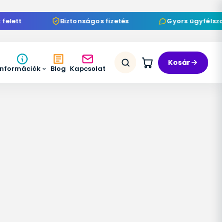
lett
Biztonságos fizetés
Gyors ügyfélszol
Kosár
Információk
Blog
Kapcsolat