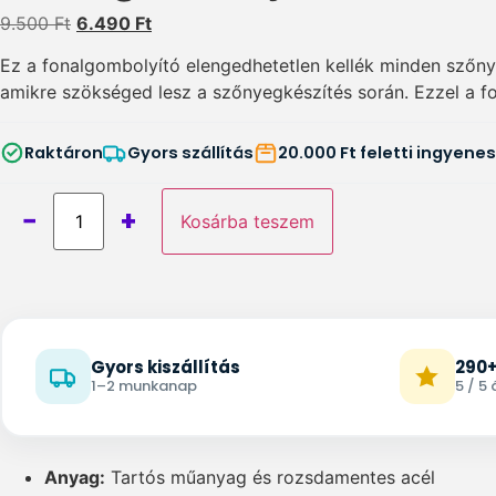
9.500
Ft
6.490
Ft
Ez a fonalgombolyító elengedhetetlen kellék minden szőny
amikre szökséged lesz a szőnyegkészítés során. Ezzel a f
Raktáron
Gyors szállítás
20.000 Ft feletti ingyenes
−
+
Kosárba teszem
Gyors kiszállítás
290+
1–2 munkanap
5 / 5
Anyag:
Tartós műanyag és rozsdamentes acél