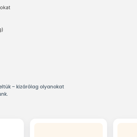
gokat
g)
ltük – kizárólag olyanokat
unk.