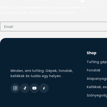
Iratkozz fel hírlevelünkre és értesülj elsőként az
újdonságokról, akciókról és inspirációkról.
Shop
Tufting gé
Fonalak
Minden, ami tufting. Gépek, fonalak,
kellékek és tudás egy helyen.
Alapanyag
Kellékek, e
Szőnyegvág