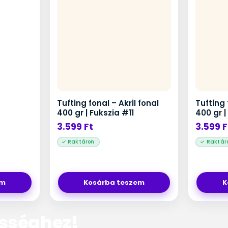
Tufting fonal – Akril fonal
Tufting 
400 gr | Fukszia #11
400 gr 
3.599
Ft
3.599
F
em
Kosárba teszem
K
össéghez!