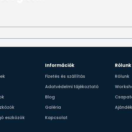
Információk
Rólunk
pek
Fizetés és szállítás
Rólunk
Adatvédelmi tájékoztató
Worksh
ok
Blog
Csapat
szközök
Galéria
Ajándék
ó eszközök
Kapcsolat