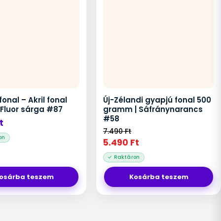
fonal – Akril fonal
Új-Zélandi gyapjú fonal 500
| Fluor sárga #87
gramm | Sáfránynarancs
#58
t
7.490
Ft
5.490
Ft
osárba teszem
Kosárba teszem