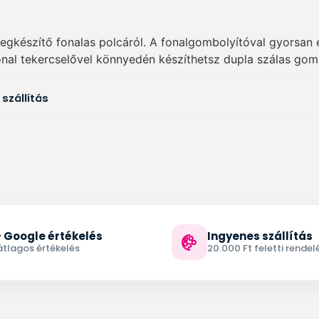
egkészítő fonalas polcáról. A fonalgombolyítóval gyorsan 
onal tekercselővel könnyedén készíthetsz dupla szálas go
 szállítás
 Google értékelés
Ingyenes szállítás
 átlagos értékelés
20.000 Ft feletti rendel