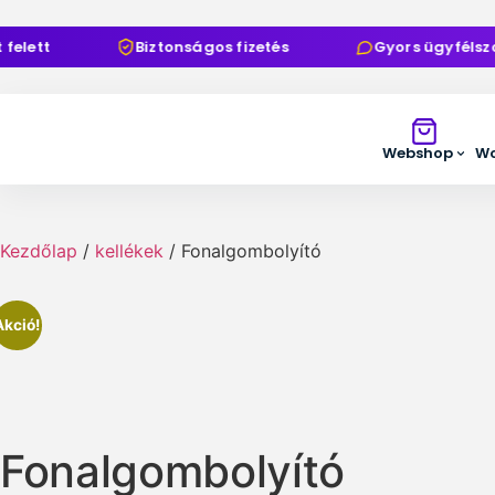
lett
Biztonságos fizetés
Gyors ügyfélszol
Webshop
Wo
Kezdőlap
/
kellékek
/ Fonalgombolyító
Akció!
Fonalgombolyító