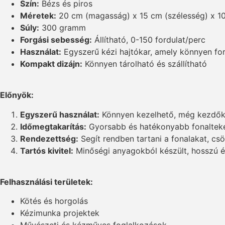
Szín:
Bézs és piros
Méretek:
20 cm (magasság) x 15 cm (szélesség) x 1
Súly:
300 gramm
Forgási sebesség:
Állítható, 0-150 fordulat/perc
Használat:
Egyszerű kézi hajtókar, amely könnyen fo
Kompakt dizájn:
Könnyen tárolható és szállítható
Előnyök:
Egyszerű használat:
Könnyen kezelhető, még kezdők 
Időmegtakarítás:
Gyorsabb és hatékonyabb fonalteker
Rendezettség:
Segít rendben tartani a fonalakat, cs
Tartós kivitel:
Minőségi anyagokból készült, hosszú él
Felhasználási területek:
Kötés és horgolás
Kézimunka projektek