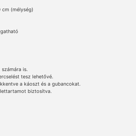
0 cm (mélység)
rgatható
számára is.
cselést tesz lehetővé.
ökkentve a káoszt és a gubancokat.
ettartamot biztosítva.