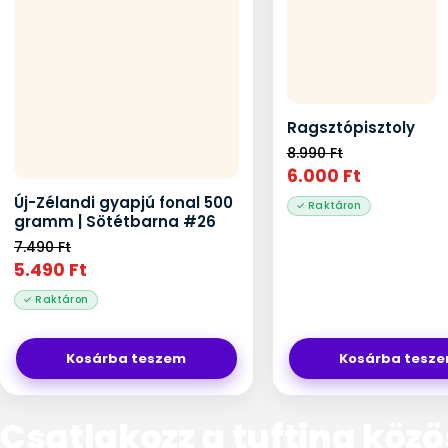
Ragsztópisztoly
8.990
Ft
6.000
Ft
Új-Zélandi gyapjú fonal 500
gramm | Sötétbarna #26
7.490
Ft
5.490
Ft
Kosárba teszem
Kosárba tesz
Csatlakozz a tufting köz