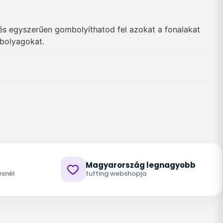
és egyszerűen gombolyíthatod fel azokat a fonalakat
mbolyagokat.
Magyarország legnagyobb
ésnél
tufting webshopja