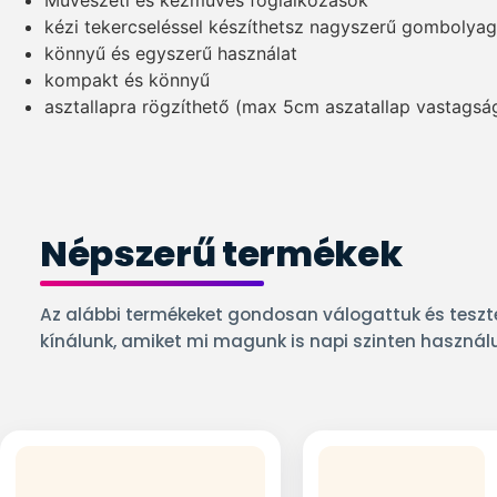
Művészeti és kézműves foglalkozások
kézi tekercseléssel készíthetsz nagyszerű gombolya
könnyű és egyszerű használat
kompakt és könnyű
asztallapra rögzíthető (max 5cm aszatallap vastagsá
Népszerű termékek
Az alábbi termékeket gondosan válogattuk és teszte
kínálunk, amiket mi magunk is napi szinten használ