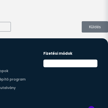
Küldés
Fizetési módok
opok
építő program
utalvány